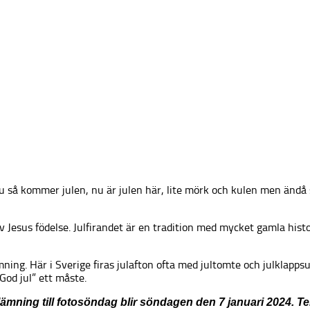
 Nu så kommer julen, nu är julen här, lite mörk och kulen men änd
av Jesus födelse. Julfirandet är en tradition med mycket gamla hist
mning. Här i Sverige firas julafton ofta med jultomte och julklapp
od jul” ett måste.
nlämning till fotosöndag blir söndagen den 7 januari 2024. 