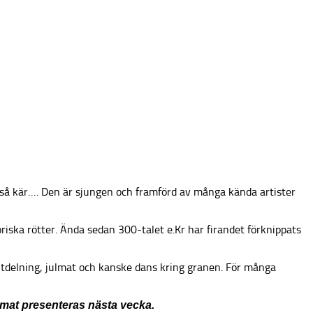
å så kär…. Den är sjungen och framförd av många kända artister
oriska rötter. Ända sedan 300-talet e.Kr har firandet förknippats
sutdelning, julmat och kanske dans kring granen. För många
Temat presenteras nästa vecka.