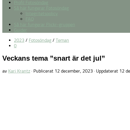
Profil Fotosöndag
Så här fungerar Fotosöndag
Integritetspolicy
FAQ
Så här fungerar Flickr-gruppen
Guider
2023
/
Fotosöndag
/
Teman
0
Veckans tema ”snart är det jul”
av
Kari Krantz
· Publicerat
12 december, 2023
· Uppdaterat
12 d