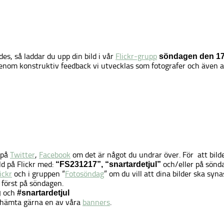
des, så laddar du upp din bild i vår
Flickr-grupp
söndagen den 1
enom konstruktiv feedback vi utvecklas som fotografer och även at
 på
Twitter
,
Facebook
om det är något du undrar över. För att bilden
d på Flickr med:
och/eller på sönd
“FS231217”, “snartardetjul”
lickr
och i gruppen “
Fotosöndag
” om du vill att dina bilder ska syna
h först på söndagen.
och
g
#snartardetjul
ch hämta gärna en av våra
banners
.