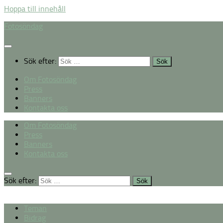
Hoppa till innehåll
Fotosöndag
Sök efter:
Om Fotosöndag
Press
Banners
Kontakta oss
Om Fotosöndag
Press
Banners
Kontakta oss
Sök efter:
Teman
Bidrag