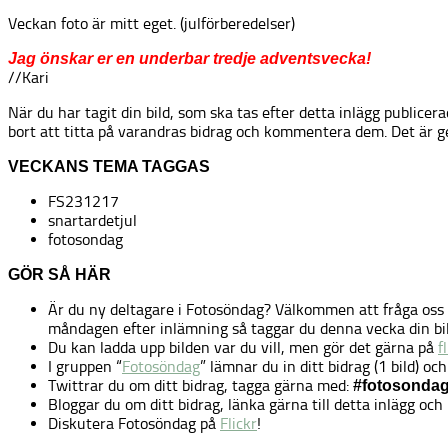
Veckan foto är mitt eget. (julförberedelser)
Jag önskar er en underbar tredje adventsvecka!
//Kari
När du har tagit din bild, som ska tas efter detta inlägg publicera
bort att titta på varandras bidrag och kommentera dem. Det är g
VECKANS TEMA TAGGAS
FS231217
snartardetjul
fotosondag
GÖR SÅ HÄR
Är du ny deltagare i Fotosöndag? Välkommen att fråga oss
måndagen efter inlämning så taggar du denna vecka din bil
Du kan ladda upp bilden var du vill, men gör det gärna på
f
I gruppen “
Fotosöndag
” lämnar du in ditt bidrag (1 bild) oc
Twittrar du om ditt bidrag, tagga gärna med:
#fotosonda
Bloggar du om ditt bidrag, länka gärna till detta inlägg o
Diskutera Fotosöndag på
Flickr
!