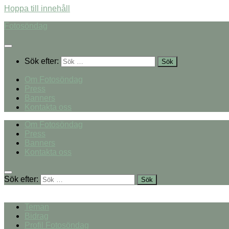
Hoppa till innehåll
Fotosöndag
Sök efter:
Om Fotosöndag
Press
Banners
Kontakta oss
Om Fotosöndag
Press
Banners
Kontakta oss
Sök efter:
Teman
Bidrag
Profil Fotosöndag