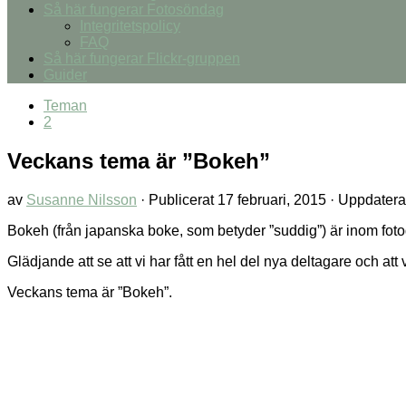
Så här fungerar Fotosöndag
Integritetspolicy
FAQ
Så här fungerar Flickr-gruppen
Guider
Teman
2
Veckans tema är ”Bokeh”
av
Susanne Nilsson
· Publicerat
17 februari, 2015
· Uppdatera
Bokeh (från japanska boke, som betyder ”suddig”) är inom fotogr
Glädjande att se att vi har fått en hel del nya deltagare och att v
Veckans tema är ”Bokeh”.