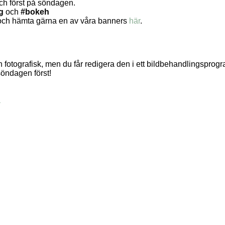
 och först på söndagen.
g
och
#bokeh
et och hämta gärna en av våra banners
här
.
en fotografisk, men du får redigera den i ett bildbehandlingsprog
söndagen först!
.