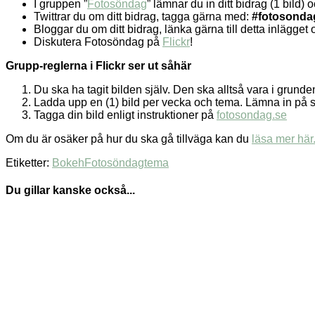
I gruppen ”
Fotosöndag
” lämnar du in ditt bidrag (1 bild)
Twittrar du om ditt bidrag, tagga gärna med:
#fotosonda
Bloggar du om ditt bidrag, länka gärna till detta inlägg
Diskutera Fotosöndag på
Flickr
!
Grupp-reglerna i Flickr ser ut såhär
Du ska ha tagit bilden själv. Den ska alltså vara i grund
Ladda upp en (1) bild per vecka och tema. Lämna in på 
Tagga din bild enligt instruktioner på
fotosondag.se
Om du är osäker på hur du ska gå tillväga kan du
läsa mer här
Etiketter:
Bokeh
Fotosöndag
tema
Du gillar kanske också...