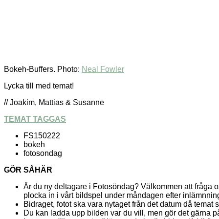
Bokeh-Buffers. Photo:
Neal Fowler
Lycka till med temat!
// Joakim, Mattias & Susanne
TEMAT TAGGAS
FS150222
bokeh
fotosondag
GÖR SÅHÄR
Är du ny deltagare i Fotosöndag? Välkommen att fråga 
plocka in i vårt bildspel under måndagen efter inlämnnin
Bidraget, fotot ska vara nytaget från det datum då temat 
Du kan ladda upp bilden var du vill, men gör det gärna 