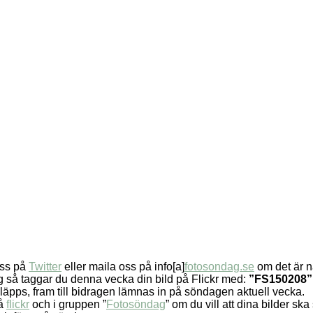
oss på
Twitter
eller maila oss på info[a]
fotosondag.se
om det är nå
g så taggar du denna vecka din bild på Flickr med:
”FS150208”,
släpps, fram till bidragen lämnas in på söndagen aktuell vecka.
på
flickr
och i gruppen ”
Fotosöndag
” om du vill att dina bilder sk