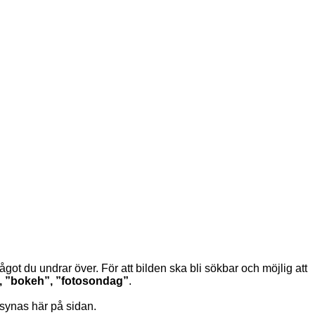
got du undrar över. För att bilden ska bli sökbar och möjlig att
 ”bokeh”, ”fotosondag”
.
a synas här på sidan.