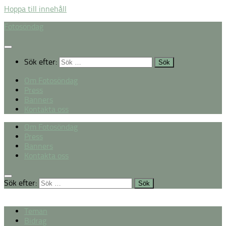
Hoppa till innehåll
Fotosöndag
Sök efter:
Om Fotosöndag
Press
Banners
Kontakta oss
Om Fotosöndag
Press
Banners
Kontakta oss
Sök efter:
Teman
Bidrag