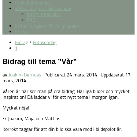
Profil Fotosöndag
Så här fungerar Fotosöndag
Integritetspolicy
FAQ
Så här fungerar Flickr-gruppen
Guider
Bidrag
/
Fotosöndag
1
Bidrag till tema ”Vår”
av
Joakim Berndes
· Publicerat
24 mars, 2014
· Uppdaterat
17
mars, 2014
Våren är här ser man på era bidrag. Härliga bilder och mycket
inspiration! Då laddar vi för ett nytt tema i morgon igen.
Mycket nöje!
// Joakim, Maja och Mattias
Korrekt taggar för att din bild ska vara med i bildspelet är: