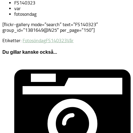
FS140323
var
fotosondag
[flickr-gallery mode=”search” text=”FS140323″
group_id=”1381649@N25″ per_page=”150″]
Etiketter:
Fotosöndag
FS140323
Vår
Du gillar kanske också...