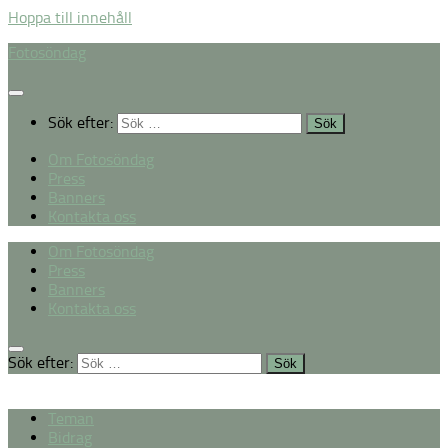
Hoppa till innehåll
Fotosöndag
Sök efter:
Om Fotosöndag
Press
Banners
Kontakta oss
Om Fotosöndag
Press
Banners
Kontakta oss
Sök efter:
Teman
Bidrag