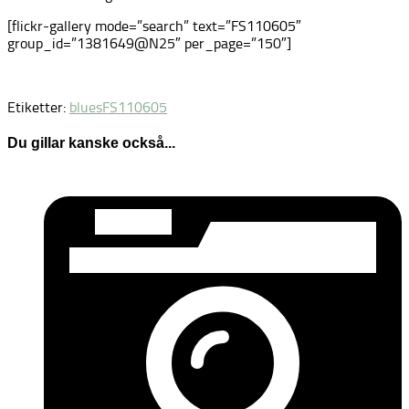
[flickr-gallery mode=”search” text=”FS110605″
group_id=”1381649@N25″ per_page=”150″]
Etiketter:
blues
FS110605
Du gillar kanske också...