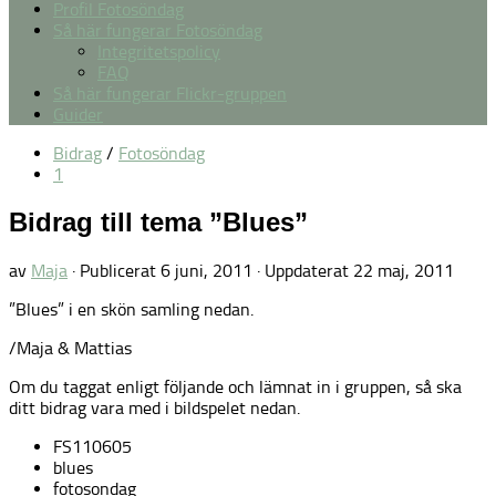
Profil Fotosöndag
Så här fungerar Fotosöndag
Integritetspolicy
FAQ
Så här fungerar Flickr-gruppen
Guider
Bidrag
/
Fotosöndag
1
Bidrag till tema ”Blues”
av
Maja
· Publicerat
6 juni, 2011
· Uppdaterat
22 maj, 2011
”Blues” i en skön samling nedan.
/Maja & Mattias
Om du taggat enligt följande och lämnat in i gruppen, så ska
ditt bidrag vara med i bildspelet nedan.
FS110605
blues
fotosondag