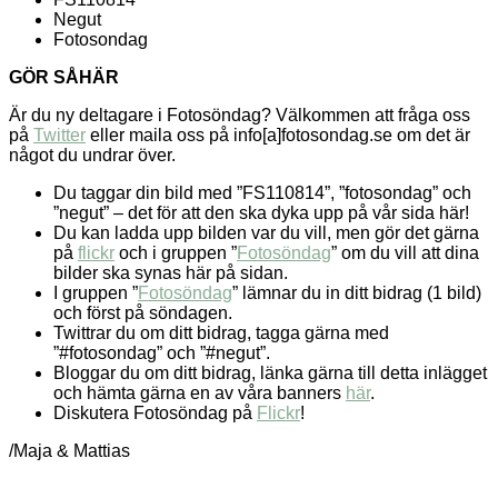
Negut
Fotosondag
GÖR SÅHÄR
Är du ny deltagare i Fotosöndag? Välkommen att fråga oss
på
Twitter
eller maila oss på info[a]fotosondag.se om det är
något du undrar över.
Du taggar din bild med ”FS110814”, ”fotosondag” och
”negut” – det för att den ska dyka upp på vår sida här!
Du kan ladda upp bilden var du vill, men gör det gärna
på
flickr
och i gruppen ”
Fotosöndag
” om du vill att dina
bilder ska synas här på sidan.
I gruppen ”
Fotosöndag
” lämnar du in ditt bidrag (1 bild)
och först på söndagen.
Twittrar du om ditt bidrag, tagga gärna med
”#fotosondag” och ”#negut”.
Bloggar du om ditt bidrag, länka gärna till detta inlägget
och hämta gärna en av våra banners
här
.
Diskutera Fotosöndag på
Flickr
!
/Maja & Mattias