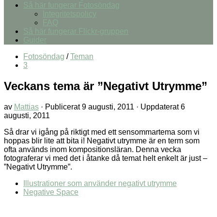
Så här fungerar Fotosöndag
Integritetspolicy
FAQ
Så här fungerar Flickr-gruppen
Guider
Fotosöndag
/
Teman
3
Veckans tema är ”Negativt Utrymme”
av
Mattias
· Publicerat
9 augusti, 2011
· Uppdaterat
6
augusti, 2011
Så drar vi igång på riktigt med ett sensommartema som vi
hoppas blir lite att bita i! Negativt utrymme är en term som
ofta används inom kompositionsläran. Denna vecka
fotograferar vi med det i åtanke då temat helt enkelt är just –
”Negativt Utrymme”.
Illustrationer som använder negativt utrymme
Negative Space