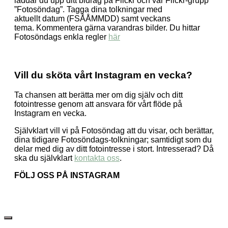
laddar du upp ditt bidrag på Flickr och vår Flickr-grupp
”Fotosöndag”. Tagga dina tolkningar med
aktuellt datum (FSÅÅMMDD) samt veckans
tema. Kommentera gärna varandras bilder. Du hittar
Fotosöndags enkla regler
här
Vill du sköta vårt Instagram en vecka?
Ta chansen att berätta mer om dig själv och ditt
fotointresse genom att ansvara för vårt flöde på
Instagram en vecka.
Självklart vill vi på Fotosöndag att du visar, och berättar,
dina tidigare Fotosöndags-tolkningar; samtidigt som du
delar med dig av ditt fotointresse i stort. Intresserad? Då
ska du självklart
kontakta oss
.
FÖLJ OSS PÅ INSTAGRAM