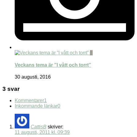
0
Veckans tema är ”I vått och torrt”
30 augusti, 2016
3 svar
Kommentarer
1
Inkommande länkar
0
CattisB
skriver:
11 augusti, 2011 kl. 09:39