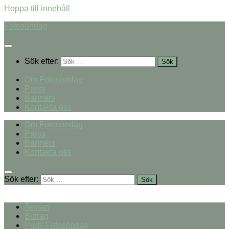
Hoppa till innehåll
Fotosöndag
Sök efter:
Om Fotosöndag
Press
Banners
Kontakta oss
Om Fotosöndag
Press
Banners
Kontakta oss
Sök efter:
Teman
Bidrag
Profil Fotosöndag