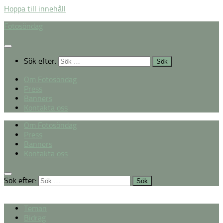
Hoppa till innehåll
Fotosöndag
Sök efter:
Om Fotosöndag
Press
Banners
Kontakta oss
Om Fotosöndag
Press
Banners
Kontakta oss
Sök efter:
Teman
Bidrag