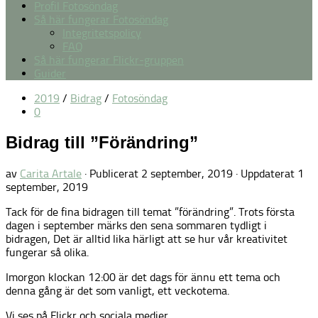
Profil Fotosöndag
Så här fungerar Fotosöndag
Integritetspolicy
FAQ
Så här fungerar Flickr-gruppen
Guider
2019
/
Bidrag
/
Fotosöndag
0
Bidrag till ”Förändring”
av
Carita Artale
· Publicerat
2 september, 2019
· Uppdaterat
1
september, 2019
Tack för de fina bidragen till temat ”förändring”. Trots första
dagen i september märks den sena sommaren tydligt i
bidragen, Det är alltid lika härligt att se hur vår kreativitet
fungerar så olika.
Imorgon klockan 12:00 är det dags för ännu ett tema och
denna gång är det som vanligt, ett veckotema.
Vi ses på Flickr och sociala medier.