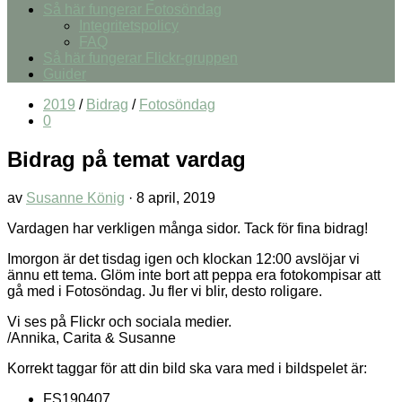
Så här fungerar Fotosöndag
Integritetspolicy
FAQ
Så här fungerar Flickr-gruppen
Guider
2019
/
Bidrag
/
Fotosöndag
0
Bidrag på temat vardag
av
Susanne König
·
8 april, 2019
Vardagen har verkligen många sidor. Tack för fina bidrag!
Imorgon är det tisdag igen och klockan 12:00 avslöjar vi
ännu ett tema. Glöm inte bort att peppa era fotokompisar att
gå med i Fotosöndag. Ju fler vi blir, desto roligare.
Vi ses på Flickr och sociala medier.
/Annika, Carita & Susanne
Korrekt taggar för att din bild ska vara med i bildspelet är:
FS190407