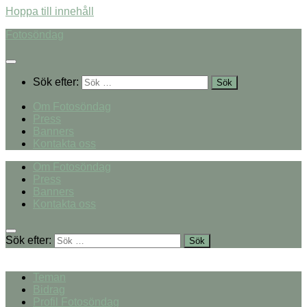
Hoppa till innehåll
Fotosöndag
Sök efter:
Om Fotosöndag
Press
Banners
Kontakta oss
Om Fotosöndag
Press
Banners
Kontakta oss
Sök efter:
Teman
Bidrag
Profil Fotosöndag