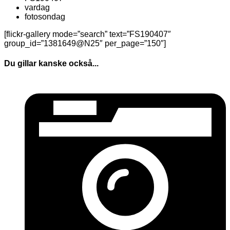
vardag
fotosondag
[flickr-gallery mode=”search” text=”FS190407″
group_id=”1381649@N25″ per_page=”150″]
Du gillar kanske också...