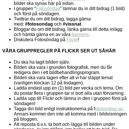
bilder ska synas här på sidan.
I gruppen “
Fotosöndag
” lämnar du in ditt bidrag (1 bild)
och först på söndagen.
Twittrar du om ditt bidrag, tagga gärna
med:
#fotosondag
och
#vissnat
Bloggar du om ditt bidrag, länka gärna till detta inlägg
och hämta gärna en av våra
banners
.
Diskutera Fotosöndag på
Flickr
!
VÅRA GRUPPREGLER PÅ FLICKR SER UT SÅHÄR
Du ska ha tagit bilden själv.
Bilden ska vara i grunden fotografisk, men du får
redigera den i ett bildbehandlingsprogram.
Bilden ska vara tagen efter att vi har släppt temat
(vanligen klockan 12 på tisdagen).
Ladda endast upp en (1) bild per vecka och tema. Om
du postar flera i gruppen tar vi bort alla utan förvarning.
Ladda upp till Flickr och lämna in den i gruppen först på
söndagen!
Tagga din bild enligt instruktionerna på f
otosondag.se
.
Annars kommer den inte att komma med i bildvisningen
på bloggen.
Att reposta d.v.s. ta bort och lägga till bilden under