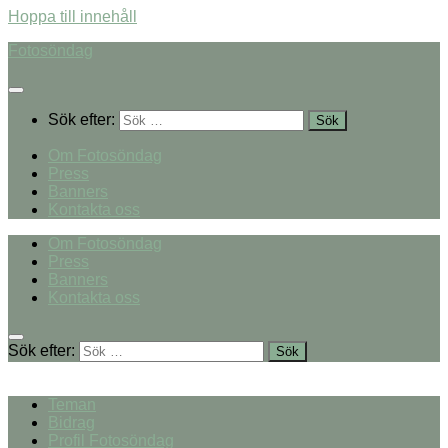
Hoppa till innehåll
Fotosöndag
Sök efter:
Om Fotosöndag
Press
Banners
Kontakta oss
Om Fotosöndag
Press
Banners
Kontakta oss
Sök efter:
Teman
Bidrag
Profil Fotosöndag