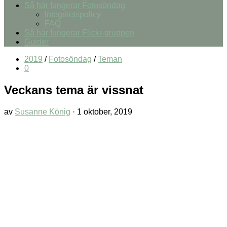
Så här fungerar Fotosöndag
Integritetspolicy
FAQ
Så här fungerar Flickr-gruppen
Guider
2019
/
Fotosöndag
/
Teman
0
Veckans tema är vissnat
av
Susanne König
·
1 oktober, 2019