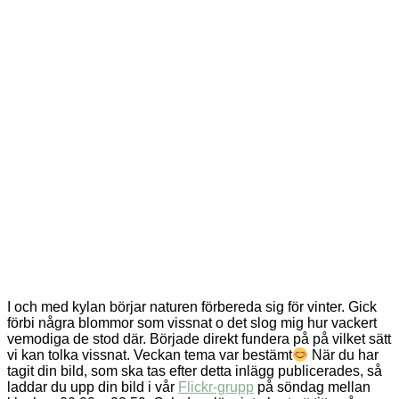
I och med kylan börjar naturen förbereda sig för vinter. Gick
förbi några blommor som vissnat o det slog mig hur vackert
vemodiga de stod där. Började direkt fundera på på vilket sätt
vi kan tolka vissnat. Veckan tema var bestämt
När du har
tagit din bild, som ska tas efter detta inlägg publicerades, så
laddar du upp din bild i vår
Flickr-grupp
på söndag mellan