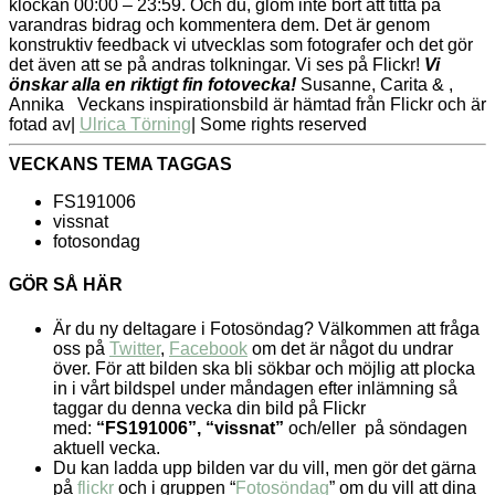
klockan 00:00 – 23:59. Och du, glöm inte bort att titta på
varandras bidrag och kommentera dem. Det är genom
konstruktiv feedback vi utvecklas som fotografer och det gör
det även att se på andras tolkningar. Vi ses på Flickr!
Vi
önskar alla en riktigt fin fotovecka!
Susanne, Carita & ,
Annika
Veckans inspirationsbild är hämtad från Flickr och är
fotad av|
Ulrica Törning
| Some rights reserved
VECKANS TEMA TAGGAS
FS191006
vissnat
fotosondag
GÖR SÅ HÄR
Är du ny deltagare i Fotosöndag? Välkommen att fråga
oss på
Twitter
,
Facebook
om det är något du undrar
över. För att bilden ska bli sökbar och möjlig att plocka
in i vårt bildspel under måndagen efter inlämning så
taggar du denna vecka din bild på Flickr
med:
“FS191006”, “vissnat”
och/eller på söndagen
aktuell vecka.
Du kan ladda upp bilden var du vill, men gör det gärna
på
flickr
och i gruppen “
Fotosöndag
” om du vill att dina