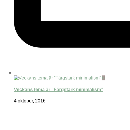
0
Veckans tema är ”Färgstark minimalism”
4 oktober, 2016