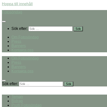
Hoppa till innehåll
Fotosöndag
Sök efter:
Om Fotosöndag
Press
Banners
Kontakta oss
Om Fotosöndag
Press
Banners
Kontakta oss
Sök efter:
Teman
Bidrag
Profil Fotosöndag