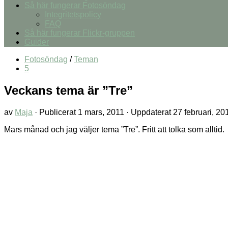
Så här fungerar Fotosöndag
Integritetspolicy
FAQ
Så här fungerar Flickr-gruppen
Guider
Fotosöndag
/
Teman
5
Veckans tema är ”Tre”
av
Maja
· Publicerat
1 mars, 2011
· Uppdaterat
27 februari, 20
Mars månad och jag väljer tema ”Tre”. Fritt att tolka som alltid.