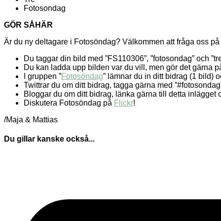
Fotosondag
GÖR SÅHÄR
Är du ny deltagare i Fotosöndag? Välkommen att fråga oss p
Du taggar din bild med ”FS110306”, ”fotosondag” och ”tre”
Du kan ladda upp bilden var du vill, men gör det gärna 
I gruppen ”
Fotosöndag
” lämnar du in ditt bidrag (1 bild)
Twittrar du om ditt bidrag, tagga gärna med ”#fotosondag”
Bloggar du om ditt bidrag, länka gärna till detta inlägg
Diskutera Fotosöndag på
Flickr
!
/Maja & Mattias
Du gillar kanske också...