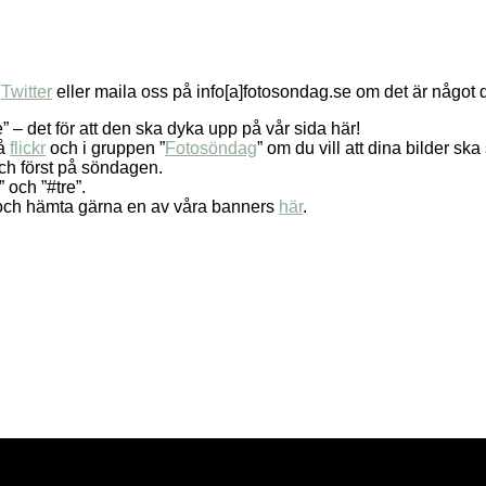
å
Twitter
eller maila oss på info[a]fotosondag.se om det är något 
 – det för att den ska dyka upp på vår sida här!
på
flickr
och i gruppen ”
Fotosöndag
” om du vill att dina bilder sk
 och först på söndagen.
 och ”#tre”.
et och hämta gärna en av våra banners
här
.