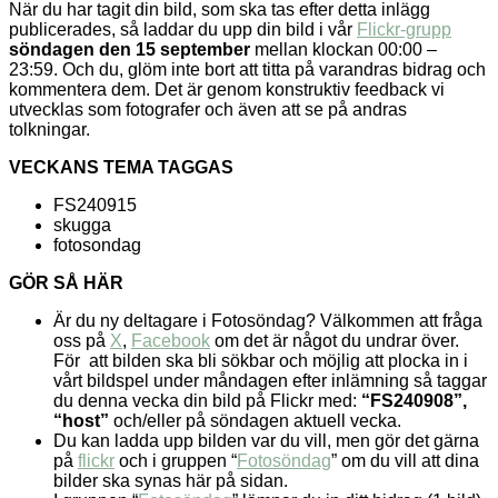
När du har tagit din bild, som ska tas efter detta inlägg
publicerades, så laddar du upp din bild i vår
Flickr-grupp
söndagen den 15 september
mellan klockan 00:00 –
23:59. Och du, glöm inte bort att titta på varandras bidrag och
kommentera dem. Det är genom konstruktiv feedback vi
utvecklas som fotografer och även att se på andras
tolkningar.
VECKANS TEMA TAGGAS
FS240915
skugga
fotosondag
GÖR SÅ HÄR
Är du ny deltagare i Fotosöndag? Välkommen att fråga
oss på
X
,
Facebook
om det är något du undrar över.
För att bilden ska bli sökbar och möjlig att plocka in i
vårt bildspel under måndagen efter inlämning så taggar
du denna vecka din bild på Flickr med:
“FS240908”,
“host”
och/eller på söndagen aktuell vecka.
Du kan ladda upp bilden var du vill, men gör det gärna
på
flickr
och i gruppen “
Fotosöndag
” om du vill att dina
bilder ska synas här på sidan.