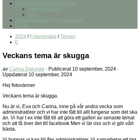
Så här fungerar Fotosöndag
Integritetspolicy
FAQ
Så här fungerar Flickr-gruppen
Guider
2024
/
Fotosöndag
/
Teman
0
Veckans tema är skugga
av
Carina Dalunde
· Publicerat
10 september, 2024
·
Uppdaterat
10 september, 2024
Hej fotovänner
Veckans tema är skugga.
Nu är vi, Eva och Carina, inne på vår andra vecka som
administratörer och vi har inte fått till allt fungerar som det ska
än. Vi har t ex inte fått till att göra ett galleri av senaste temat
och att få över det till facebook Men vi lär oss och vi gör vårt
bästa.
Vi hoppas vi kan bli fler administratörer. Vi samarbetar ett tag