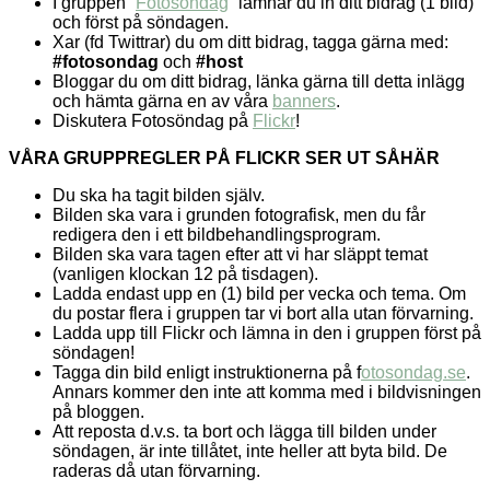
I gruppen “
Fotosöndag
” lämnar du in ditt bidrag (1 bild)
och först på söndagen.
Xar (fd Twittrar) du om ditt bidrag, tagga gärna med:
#fotosondag
och
#host
Bloggar du om ditt bidrag, länka gärna till detta inlägg
och hämta gärna en av våra
banners
.
Diskutera Fotosöndag på
Flickr
!
VÅRA GRUPPREGLER PÅ FLICKR SER UT SÅHÄR
Du ska ha tagit bilden själv.
Bilden ska vara i grunden fotografisk, men du får
redigera den i ett bildbehandlingsprogram.
Bilden ska vara tagen efter att vi har släppt temat
(vanligen klockan 12 på tisdagen).
Ladda endast upp en (1) bild per vecka och tema. Om
du postar flera i gruppen tar vi bort alla utan förvarning.
Ladda upp till Flickr och lämna in den i gruppen först på
söndagen!
Tagga din bild enligt instruktionerna på f
otosondag.se
.
Annars kommer den inte att komma med i bildvisningen
på bloggen.
Att reposta d.v.s. ta bort och lägga till bilden under
söndagen, är inte tillåtet, inte heller att byta bild. De
raderas då utan förvarning.