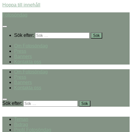
Hoppa till innehåll
Fotosöndag
Sök efter:
Om Fotosöndag
Press
Banners
Kontakta oss
Om Fotosöndag
Press
Banners
Kontakta oss
Sök efter:
Teman
Bidrag
Profil Fotosöndag