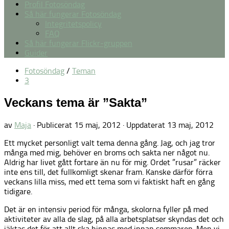
Profil Fotosöndag
Så här fungerar Fotosöndag
Integritetspolicy
FAQ
Så här fungerar Flickr-gruppen
Guider
Fotosöndag
/
Teman
3
Veckans tema är ”Sakta”
av
Maja
· Publicerat
15 maj, 2012
· Uppdaterat
13 maj, 2012
Ett mycket personligt valt tema denna gång. Jag, och jag tror
många med mig, behöver en broms och sakta ner något nu.
Aldrig har livet gått fortare än nu för mig. Ordet ”rusar” räcker
inte ens till, det fullkomligt skenar fram. Kanske därför förra
veckans lilla miss, med ett tema som vi faktiskt haft en gång
tidigare.
Det är en intensiv period för många, skolorna fyller på med
aktiviteter av alla de slag, på alla arbetsplatser skyndas det och
jäktas det för att allt ska hinnas med innan sommaren. Men vi