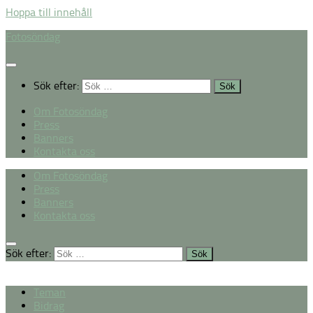
Hoppa till innehåll
Fotosöndag
Sök efter:
Om Fotosöndag
Press
Banners
Kontakta oss
Om Fotosöndag
Press
Banners
Kontakta oss
Sök efter:
Teman
Bidrag