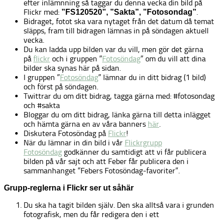
efter inlämnning så taggar du denna vecka din bild på
Flickr med:
.
”FS120520”, ”Sakta”, ”Fotosondag”
Bidraget, fotot ska vara nytaget från det datum då temat
släpps, fram till bidragen lämnas in på söndagen aktuell
vecka.
Du kan ladda upp bilden var du vill, men gör det gärna
på
flickr
och i gruppen ”
Fotosöndag
” om du vill att dina
bilder ska synas här på sidan.
I gruppen ”
Fotosöndag
” lämnar du in ditt bidrag (1 bild)
och först på söndagen.
Twittrar du om ditt bidrag, tagga gärna med: #fotosondag
och #sakta
Bloggar du om ditt bidrag, länka gärna till detta inlägget
och hämta gärna en av våra banners
här
.
Diskutera Fotosöndag på
Flickr
!
När du lämnar in din bild i vår
Flickrgrupp
Fotosöndag
godkänner du samtidigt att vi får publicera
bilden på vår sajt och att Feber får publicera den i
sammanhanget ”Febers Fotosöndag-favoriter”.
Grupp-reglerna i Flickr ser ut såhär
Du ska ha tagit bilden själv. Den ska alltså vara i grunden
fotografisk, men du får redigera den i ett