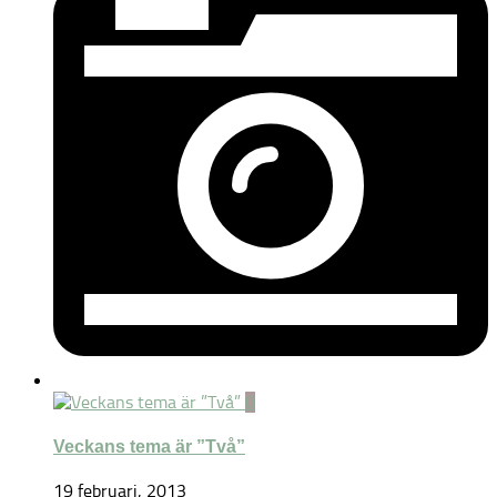
0
Veckans tema är ”Två”
19 februari, 2013