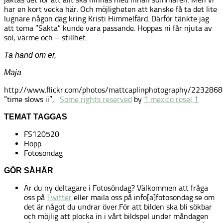
har en kort vecka här. Och möjligheten att kanske få ta det lite
lugnare någon dag kring Kristi Himmelfärd. Därför tänkte jag
att tema ”Sakta” kunde vara passande. Hoppas ni får njuta av
sol, värme och – stillhet.
Ta hand om er,
Maja
http://www.flickr.com/photos/mattcaplinphotography/223286
”time slows ii”,
Some rights reserved
by
† mexico rosel †
TEMAT TAGGAS
FS120520
Hopp
Fotosondag
GÖR SÅHÄR
Är du ny deltagare i Fotosöndag? Välkommen att fråga
oss på
Twitter
eller maila oss på info[a]fotosondag.se om
det är något du undrar över.För att bilden ska bli sökbar
och möjlig att plocka in i vårt bildspel under måndagen