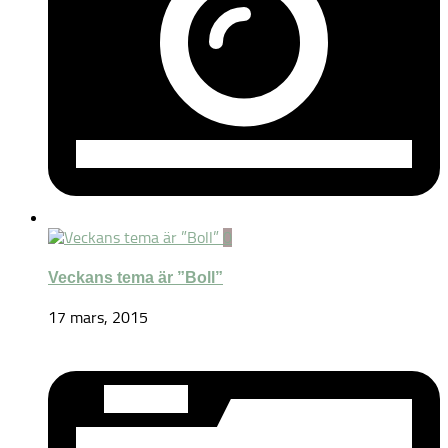
0
Veckans tema är ”Boll”
17 mars, 2015