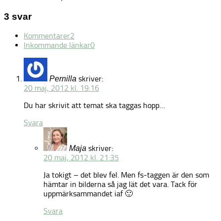
3 svar
Kommentarer
2
Inkommande länkar
0
skriver:
Pernilla
20 maj, 2012 kl. 19:16
Du har skrivit att temat ska taggas hopp…
Svara
skriver:
Maja
20 maj, 2012 kl. 21:35
Ja tokigt – det blev fel. Men fs-taggen är den som
hämtar in bilderna så jag lät det vara. Tack för
uppmärksammandet iaf 🙂
Svara