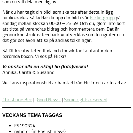
som du vill dela med dig av.
När du har tagit din bild, som ska tas efter detta inlägg
publicerades, så laddar du upp din bild i vår
Flickr-grupp
på
söndag mellan klockan 00:00 – 23:59. Och du, glöm inte bort
att titta på varandras bidrag och kommentera dem. Det är
genom konstruktiv feedback vi utvecklas som fotografer och
det gör det även att se på andras tolkningar.
Så låt kreativiteten flöda och försök tänka utanför den
berömda boxen. Vi ses på Flickr!
Vi önskar alla en riktigt fin (foto)vecka!
Annika, Carita & Susanne
Veckans inspirationsbild är hämtad från Flickr och är fotad av
Christiane Birr
|
Good News
|
Some rights reserved
VECKANS TEMA TAGGAS
FS190324
nyheter (in English news)