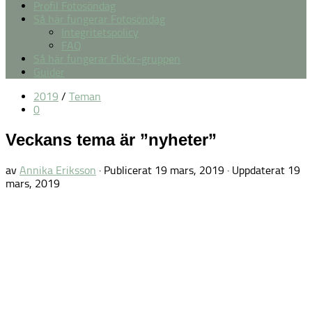
Profil Fotosöndag
Så här fungerar Fotosöndag
Integritetspolicy
FAQ
Så här fungerar Flickr-gruppen
Guider
2019
/
Teman
0
Veckans tema är ”nyheter”
av
Annika Eriksson
· Publicerat
19 mars, 2019
· Uppdaterat
19
mars, 2019