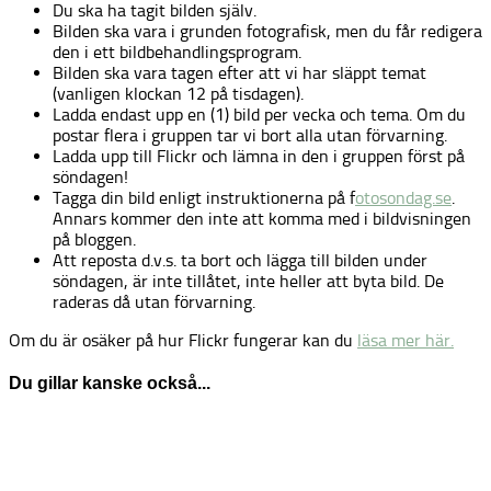
Du ska ha tagit bilden själv.
Bilden ska vara i grunden fotografisk, men du får redigera
den i ett bildbehandlingsprogram.
Bilden ska vara tagen efter att vi har släppt temat
(vanligen klockan 12 på tisdagen).
Ladda endast upp en (1) bild per vecka och tema. Om du
postar flera i gruppen tar vi bort alla utan förvarning.
Ladda upp till Flickr och lämna in den i gruppen först på
söndagen!
Tagga din bild enligt instruktionerna på f
otosondag.se
.
Annars kommer den inte att komma med i bildvisningen
på bloggen.
Att reposta d.v.s. ta bort och lägga till bilden under
söndagen, är inte tillåtet, inte heller att byta bild. De
raderas då utan förvarning.
Om du är osäker på hur Flickr fungerar kan du
läsa mer här.
Du gillar kanske också...