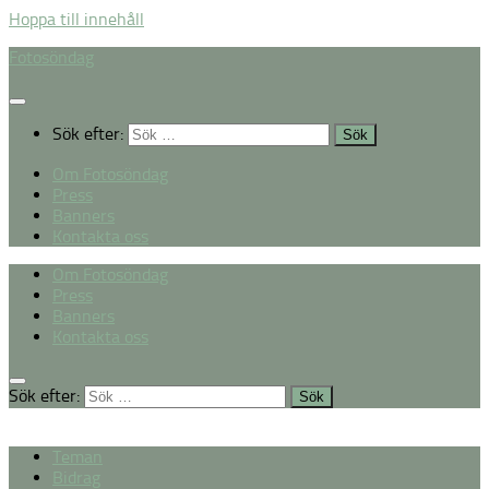
Hoppa till innehåll
Fotosöndag
Sök efter:
Om Fotosöndag
Press
Banners
Kontakta oss
Om Fotosöndag
Press
Banners
Kontakta oss
Sök efter:
Teman
Bidrag