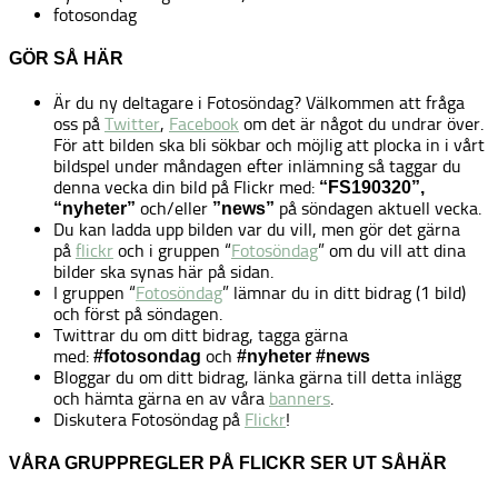
fotosondag
GÖR SÅ HÄR
Är du ny deltagare i Fotosöndag? Välkommen att fråga
oss på
Twitter
,
Facebook
om det är något du undrar över.
För att bilden ska bli sökbar och möjlig att plocka in i vårt
bildspel under måndagen efter inlämning så taggar du
denna vecka din bild på Flickr med:
“FS190320”,
och/eller
på söndagen aktuell vecka.
“nyheter”
”news”
Du kan ladda upp bilden var du vill, men gör det gärna
på
flickr
och i gruppen “
Fotosöndag
” om du vill att dina
bilder ska synas här på sidan.
I gruppen “
Fotosöndag
” lämnar du in ditt bidrag (1 bild)
och först på söndagen.
Twittrar du om ditt bidrag, tagga gärna
med:
och
#fotosondag
#nyheter #news
Bloggar du om ditt bidrag, länka gärna till detta inlägg
och hämta gärna en av våra
banners
.
Diskutera Fotosöndag på
Flickr
!
VÅRA GRUPPREGLER PÅ FLICKR SER UT SÅHÄR