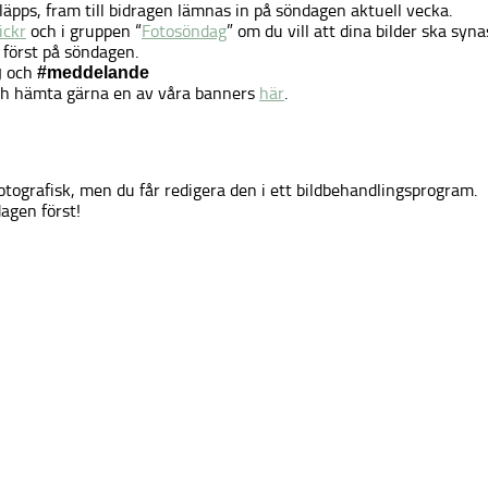
läpps, fram till bidragen lämnas in på söndagen aktuell vecka.
lickr
och i gruppen “
Fotosöndag
” om du vill att dina bilder ska syna
h först på söndagen.
och
g
#meddelande
 och hämta gärna en av våra banners
här
.
fotografisk, men du får redigera den i ett bildbehandlingsprogram.
agen först!