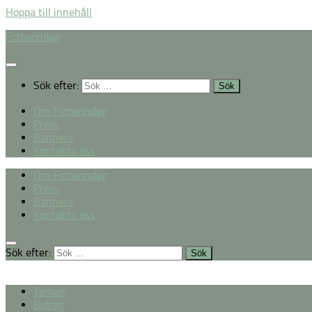
Hoppa till innehåll
Fotosöndag
Sök efter:
Om Fotosöndag
Press
Banners
Kontakta oss
Om Fotosöndag
Press
Banners
Kontakta oss
Sök efter:
Teman
Bidrag