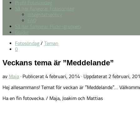
Profil Fotosöndag
Så här fungerar Fotosöndag
Integritetspolicy
FAQ
Så här fungerar Flickr-gruppen
Guider
Fotosöndag
/
Teman
0
Veckans tema är ”Meddelande”
av
Maja
· Publicerat
4 februari, 2014
· Uppdaterat
2 februari, 20
Hej allesammans! Temat för veckan är ”Meddelande”… Välkommen
Ha en fin fotovecka. / Maja, Joakim och Mattias