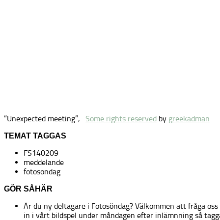
”Unexpected meeting”,
Some rights reserved
by
greekadman
TEMAT TAGGAS
FS140209
meddelande
fotosondag
GÖR SÅHÄR
Är du ny deltagare i Fotosöndag? Välkommen att fråga oss
in i vårt bildspel under måndagen efter inlämnning så tagg