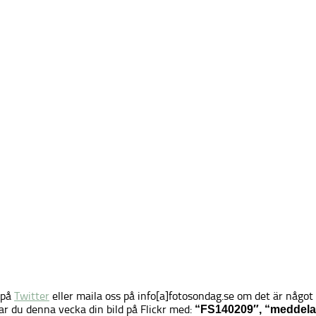
 på
Twitter
eller maila oss på info[a]fotosondag.se om det är något 
ar du denna vecka din bild på Flickr med:
“FS140209″, “meddela