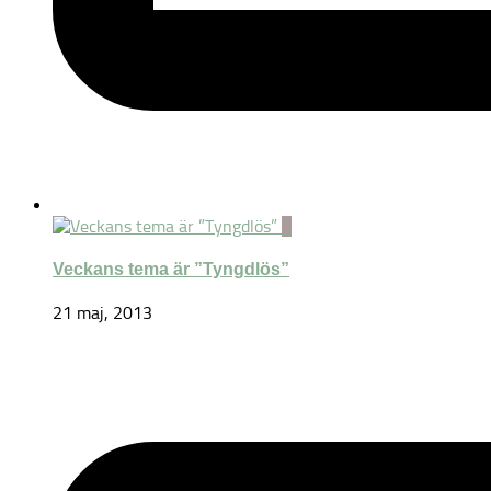
1
Veckans tema är ”Tyngdlös”
21 maj, 2013