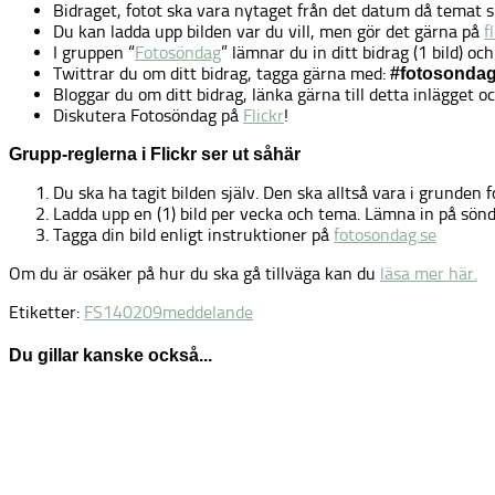
Bidraget, fotot ska vara nytaget från det datum då temat s
Du kan ladda upp bilden var du vill, men gör det gärna på
f
I gruppen “
Fotosöndag
” lämnar du in ditt bidrag (1 bild) oc
Twittrar du om ditt bidrag, tagga gärna med:
#fotosonda
Bloggar du om ditt bidrag, länka gärna till detta inlägget
Diskutera Fotosöndag på
Flickr
!
Grupp-reglerna i Flickr ser ut såhär
Du ska ha tagit bilden själv. Den ska alltså vara i grunden 
Ladda upp en (1) bild per vecka och tema. Lämna in på sönd
Tagga din bild enligt instruktioner på
fotosondag.se
Om du är osäker på hur du ska gå tillväga kan du
läsa mer här.
Etiketter:
FS140209
meddelande
Du gillar kanske också...