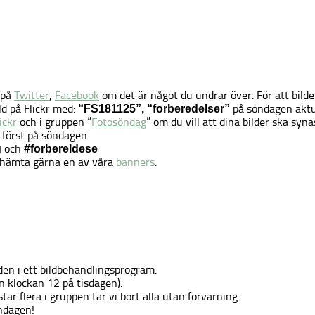
 på
Twitter
,
Facebook
om det är något du undrar över. För att bilden
d på Flickr med:
på söndagen aktu
“FS181125”, “forberedelser”
lickr
och i gruppen “
Fotosöndag
” om du vill att dina bilder ska syna
h först på söndagen.
och
g
#forbereldese
ch hämta gärna en av våra
banners
.
den i ett bildbehandlingsprogram.
en klockan 12 på tisdagen).
ar flera i gruppen tar vi bort alla utan förvarning.
öndagen!