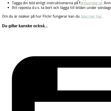
Tagga din bild enligt instruktionerna på f
otosondag.se
. Ann
Att reposta d.v.s. ta bort och lägga till bilden under söndage
Om du är osäker på hur Flickr fungerar kan du
läsa mer här.
Du gillar kanske också...