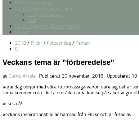
Profil Fotosöndag
Så här fungerar Fotosöndag
Integritetspolicy
FAQ
Så här fungerar Flickr-gruppen
Guider
2018
/
Flickr
/
Fotosöndag
/
Teman
0
Veckans tema är ”förberedelse”
av
Carita Artale
· Publicerat
20 november, 2018
· Uppdaterat
19 
Varje dag börjar med våra rutinmässiga vanor, vare sig det är so
tema kommer röra detta område där vi kan se på saker vi gör ofta 
Vi ses då!
Veckans inspirationsbild är hämtad från Flickr och är fotad av: