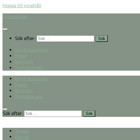
Hoppa till innehåll
Fotosöndag
Sök efter:
Om Fotosöndag
Press
Banners
Kontakta oss
Om Fotosöndag
Press
Banners
Kontakta oss
Sök efter:
Teman
Bidrag