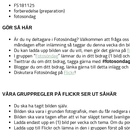
FS181125
forberedelse (preparation)
fotosondag
GÖR SÅ HÄR
Är du ny deltagare i Fotosöndag? Välkommen att fråga oss
måndagen efter inlämning så taggar du denna vecka din bil
Du kan ladda upp bilden var du vill, men gör det gärna på
f
I gruppen “
Fotosöndag
” lämnar du in ditt bidrag (1 bild) oc
Twittrar du om ditt bidrag, tagga gärna med:
#fotosonda
Bloggar du om ditt bidrag, länka gärna till detta inlägg o
Diskutera Fotosöndag på
Flickr
!
VÅRA GRUPPREGLER PÅ FLICKR SER UT SÅHÄR
Du ska ha tagit bilden själv.
Bilden ska vara i grunden fotografisk, men du får redigera 
Bilden ska vara tagen efter att vi har släppt temat (vanlig
Ladda endast upp en (1) bild per vecka och tema. Om du post
Ladda upp till Flickr och lämna in den i gruppen först på s