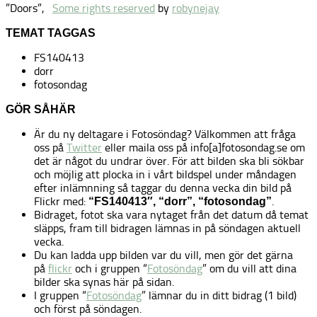
”Doors”,
Some rights reserved
by
robynejay
TEMAT TAGGAS
FS140413
dorr
fotosondag
GÖR SÅHÄR
Är du ny deltagare i Fotosöndag? Välkommen att fråga
oss på
Twitter
eller maila oss på info[a]fotosondag.se om
det är något du undrar över. För att bilden ska bli sökbar
och möjlig att plocka in i vårt bildspel under måndagen
efter inlämnning så taggar du denna vecka din bild på
Flickr med:
.
“FS140413″, “dorr”, “fotosondag”
Bidraget, fotot ska vara nytaget från det datum då temat
släpps, fram till bidragen lämnas in på söndagen aktuell
vecka.
Du kan ladda upp bilden var du vill, men gör det gärna
på
flickr
och i gruppen “
Fotosöndag
” om du vill att dina
bilder ska synas här på sidan.
I gruppen “
Fotosöndag
” lämnar du in ditt bidrag (1 bild)
och först på söndagen.