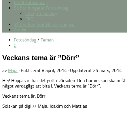
Profil Fotosöndag
Så här fungerar Fotosöndag
Integritetspolicy
FAQ
Så här fungerar Flickr-gruppen
Guider
Fotosöndag
/
Teman
0
Veckans tema är ”Dörr”
av
Maja
· Publicerat
8 april, 2014
· Uppdaterat
25 mars, 2014
Hej! Hoppas ni har det gott i vårsolen. Den här veckan ska ni få
något vardagligt att bita i. Veckans tema är ”Dörr”.
Veckans tema är: Dörr
Solsken på dig! // Maja, Joakim och Mattias