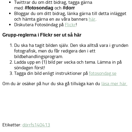
Twittrar du om ditt bidrag, tagga gärna
med:
och
#fotosondag
#dorr
Bloggar du om ditt bidrag, länka gärna till detta inlägget
och hämta gärna en av våra banners
här
.
Diskutera Fotosöndag på
Flickr
!
Grupp-reglerna i Flickr ser ut så här
Du ska ha tagit bilden själv. Den ska alltså vara i grunden
fotografisk, men du får redigera den i ett
bildbehandlingsprogram.
Ladda upp en (1) bild per vecka och tema. Lämna in på
söndagen först!
Tagga din bild enligt instruktioner på
fotosondag.se
Om du är osäker på hur du ska gå tillväga kan du
läsa mer här.
Etiketter:
dörr
fs140413