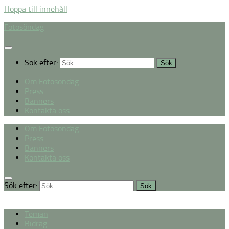
Hoppa till innehåll
Fotosöndag
Sök efter:
Om Fotosöndag
Press
Banners
Kontakta oss
Om Fotosöndag
Press
Banners
Kontakta oss
Sök efter:
Teman
Bidrag