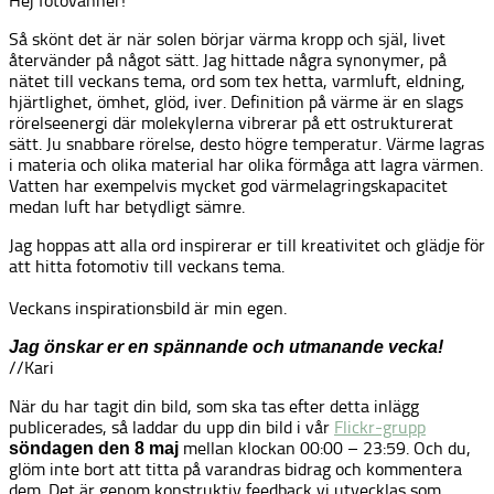
Hej fotovänner!
Så skönt det är när solen börjar värma kropp och själ, livet
återvänder på något sätt. Jag hittade några synonymer, på
nätet till veckans tema, ord som tex hetta, varmluft, eldning,
hjärtlighet, ömhet, glöd, iver. Definition på värme är en slags
rörelseenergi där molekylerna vibrerar på ett ostrukturerat
sätt. Ju snabbare rörelse, desto högre temperatur. Värme lagras
i materia och olika material har olika förmåga att lagra värmen.
Vatten har exempelvis mycket god värmelagringskapacitet
medan luft har betydligt sämre.
Jag hoppas att alla ord inspirerar er till kreativitet och glädje för
att hitta fotomotiv till veckans tema.
Veckans inspirationsbild är min egen.
Jag önskar er en spännande och utmanande vecka
!
//Kari
När du har tagit din bild, som ska tas efter detta inlägg
publicerades, så laddar du upp din bild i vår
Flickr-grupp
mellan klockan 00:00 – 23:59. Och du,
söndagen den 8 maj
glöm inte bort att titta på varandras bidrag och kommentera
dem. Det är genom konstruktiv feedback vi utvecklas som