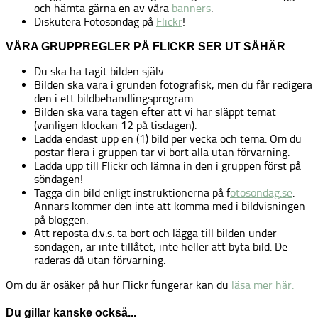
och hämta gärna en av våra
banners
.
Diskutera Fotosöndag på
Flickr
!
VÅRA GRUPPREGLER PÅ FLICKR SER UT SÅHÄR
Du ska ha tagit bilden själv.
Bilden ska vara i grunden fotografisk, men du får redigera
den i ett bildbehandlingsprogram.
Bilden ska vara tagen efter att vi har släppt temat
(vanligen klockan 12 på tisdagen).
Ladda endast upp en (1) bild per vecka och tema. Om du
postar flera i gruppen tar vi bort alla utan förvarning.
Ladda upp till Flickr och lämna in den i gruppen först på
söndagen!
Tagga din bild enligt instruktionerna på f
otosondag.se
.
Annars kommer den inte att komma med i bildvisningen
på bloggen.
Att reposta d.v.s. ta bort och lägga till bilden under
söndagen, är inte tillåtet, inte heller att byta bild. De
raderas då utan förvarning.
Om du är osäker på hur Flickr fungerar kan du
läsa mer här.
Du gillar kanske också...