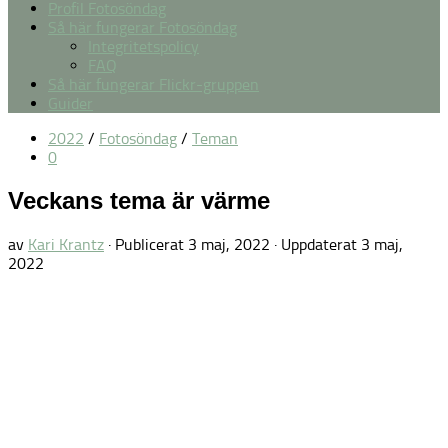
Profil Fotosöndag
Så här fungerar Fotosöndag
Integritetspolicy
FAQ
Så här fungerar Flickr-gruppen
Guider
2022
/
Fotosöndag
/
Teman
0
Veckans tema är värme
av
Kari Krantz
· Publicerat
3 maj, 2022
· Uppdaterat
3 maj,
2022