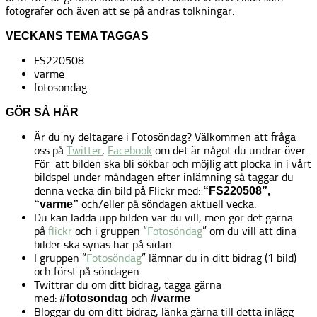
fotografer och även att se på andras tolkningar.
VECKANS TEMA TAGGAS
FS220508
varme
fotosondag
GÖR SÅ HÄR
Är du ny deltagare i Fotosöndag? Välkommen att fråga
oss på
Twitter
,
Facebook
om det är något du undrar över.
För att bilden ska bli sökbar och möjlig att plocka in i vårt
bildspel under måndagen efter inlämning så taggar du
denna vecka din bild på Flickr med:
“FS220508”,
och/eller på söndagen aktuell vecka.
“varme”
Du kan ladda upp bilden var du vill, men gör det gärna
på
flickr
och i gruppen “
Fotosöndag
” om du vill att dina
bilder ska synas här på sidan.
I gruppen “
Fotosöndag
” lämnar du in ditt bidrag (1 bild)
och först på söndagen.
Twittrar du om ditt bidrag, tagga gärna
med:
och
#fotosondag
#varme
Bloggar du om ditt bidrag, länka gärna till detta inlägg