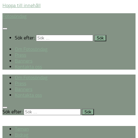
Hoppa till innehåll
Fotosöndag
Sök efter:
Om Fotosöndag
Press
Banners
Kontakta oss
Om Fotosöndag
Press
Banners
Kontakta oss
Sök efter:
Teman
Bidrag