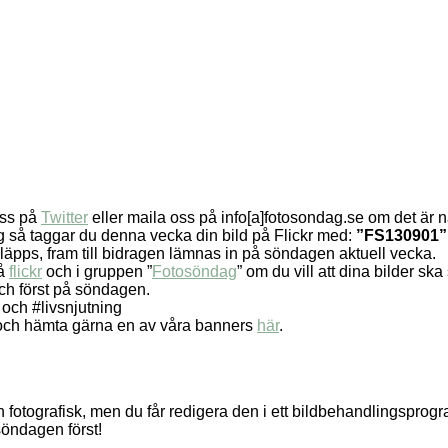
oss på
Twitter
eller maila oss på info[a]fotosondag.se om det är nå
g så taggar du denna vecka din bild på Flickr med:
”FS130901”,
släpps, fram till bidragen lämnas in på söndagen aktuell vecka.
på
flickr
och i gruppen ”
Fotosöndag
” om du vill att dina bilder sk
 och först på söndagen.
 och #livsnjutning
et och hämta gärna en av våra banners
här
.
en fotografisk, men du får redigera den i ett bildbehandlingsprog
söndagen först!