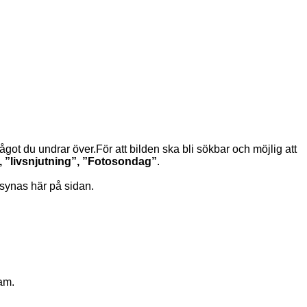
got du undrar över.För att bilden ska bli sökbar och möjlig att
 ”livsnjutning”, ”Fotosondag”
.
a synas här på sidan.
ram.