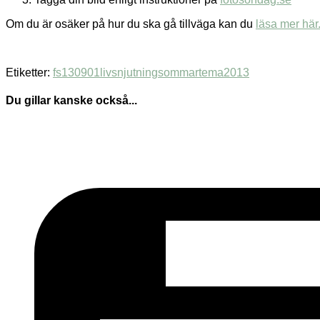
Om du är osäker på hur du ska gå tillväga kan du
läsa mer här
Etiketter:
fs130901
livsnjutning
sommartema2013
Du gillar kanske också...