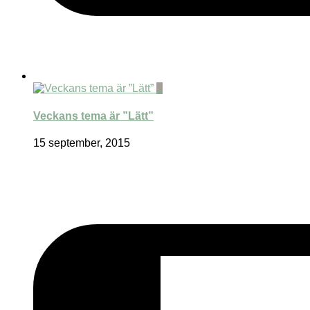
1
Veckans tema är ”Lätt”
15 september, 2015