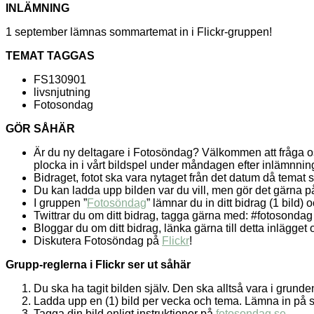
INLÄMNING
1 september lämnas sommartemat in i Flickr-gruppen!
TEMAT TAGGAS
FS130901
livsnjutning
Fotosondag
GÖR SÅHÄR
Är du ny deltagare i Fotosöndag? Välkommen att fråga 
plocka in i vårt bildspel under måndagen efter inlämnnin
Bidraget, fotot ska vara nytaget från det datum då temat 
Du kan ladda upp bilden var du vill, men gör det gärna 
I gruppen ”
Fotosöndag
” lämnar du in ditt bidrag (1 bild)
Twittrar du om ditt bidrag, tagga gärna med: #fotosondag
Bloggar du om ditt bidrag, länka gärna till detta inlägg
Diskutera Fotosöndag på
Flickr
!
Grupp-reglerna i Flickr ser ut såhär
Du ska ha tagit bilden själv. Den ska alltså vara i grund
Ladda upp en (1) bild per vecka och tema. Lämna in på 
Tagga din bild enligt instruktioner på
fotosondag.se