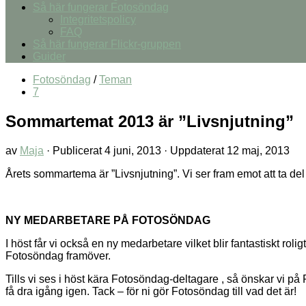
Så här fungerar Fotosöndag
Integritetspolicy
FAQ
Så här fungerar Flickr-gruppen
Guider
Fotosöndag
/
Teman
7
Sommartemat 2013 är ”Livsnjutning”
av
Maja
· Publicerat
4 juni, 2013
· Uppdaterat
12 maj, 2013
Årets sommartema är ”Livsnjutning”. Vi ser fram emot att ta d
NY MEDARBETARE PÅ FOTOSÖNDAG
I höst får vi också en ny medarbetare vilket blir fantastiskt r
Fotosöndag framöver.
Tills vi ses i höst kära Fotosöndag-deltagare , så önskar vi på
få dra igång igen. Tack – för ni gör Fotosöndag till vad det är!