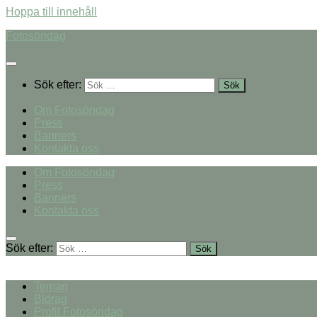
Hoppa till innehåll
Fotosöndag
Sök efter:
Om Fotosöndag
Press
Banners
Kontakta oss
Om Fotosöndag
Press
Banners
Kontakta oss
Sök efter:
Teman
Bidrag
Profil Fotosöndag