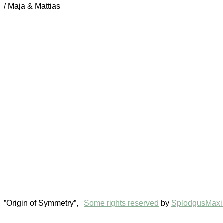
/ Maja & Mattias
”Origin of Symmetry”,
Some rights reserved
by
SplodgusMax