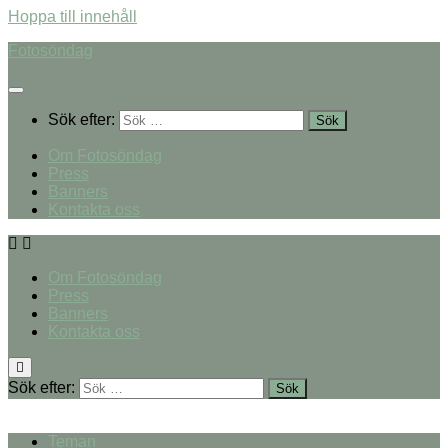
Hoppa till innehåll
Fotosöndag
Sök efter:
Om Fotosöndag
Press
Banners
Kontakta oss
Om Fotosöndag
Press
Banners
Kontakta oss
Sök efter:
Teman