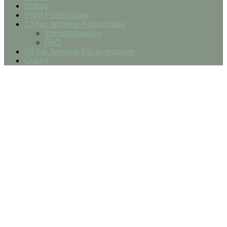
Bidrag
Profil Fotosöndag
Så här fungerar Fotosöndag
Integritetspolicy
FAQ
Så här fungerar Flickr-gruppen
Guider