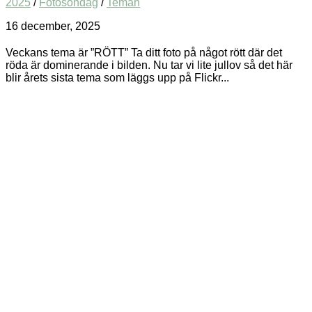
2025
/
Fotosöndag
/
Teman
16 december, 2025
Veckans tema är ”RÖTT” Ta ditt foto på något rött där det
röda är dominerande i bilden. Nu tar vi lite jullov så det här
blir årets sista tema som läggs upp på Flickr...