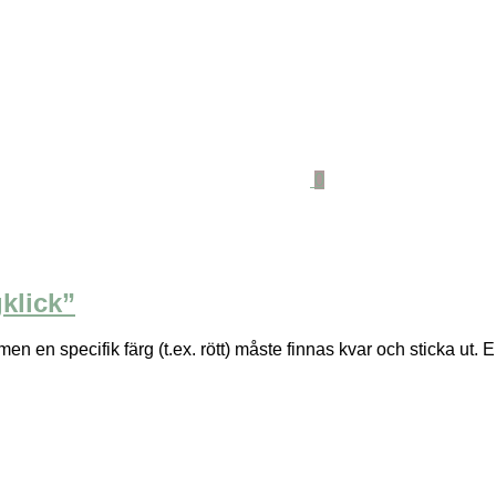
0
klick”
 men en specifik färg (t.ex. rött) måste finnas kvar och sticka ut. E