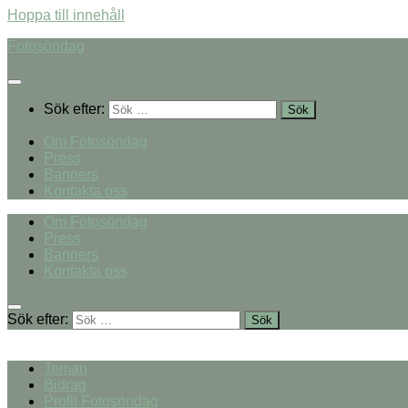
Hoppa till innehåll
Fotosöndag
Sök efter:
Om Fotosöndag
Press
Banners
Kontakta oss
Om Fotosöndag
Press
Banners
Kontakta oss
Sök efter:
Teman
Bidrag
Profil Fotosöndag