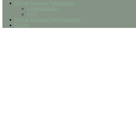
Så här fungerar Fotosöndag
Integritetspolicy
FAQ
Så här fungerar Flickr-gruppen
Guider