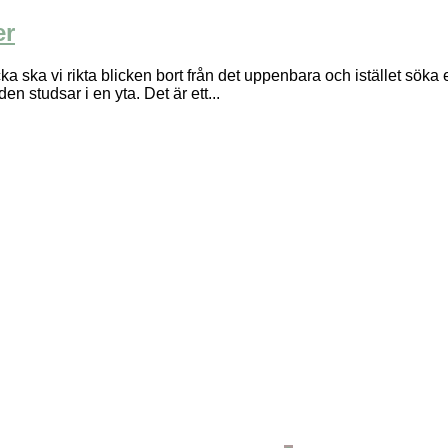
er
i rikta blicken bort från det uppenbara och istället söka e
n studsar i en yta. Det är ett...