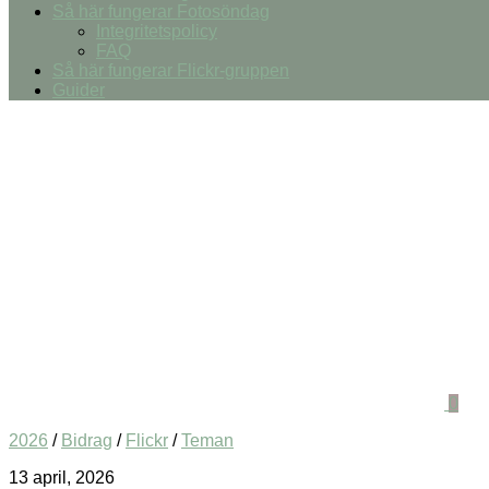
Så här fungerar Fotosöndag
Integritetspolicy
FAQ
Så här fungerar Flickr-gruppen
Guider
0
2026
/
Bidrag
/
Flickr
/
Teman
13 april, 2026