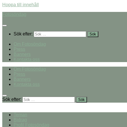
Hoppa till innehåll
Fotosöndag
Sök efter:
Om Fotosöndag
Press
Banners
Kontakta oss
Om Fotosöndag
Press
Banners
Kontakta oss
Sök efter:
Teman
Bidrag
Profil Fotosöndag