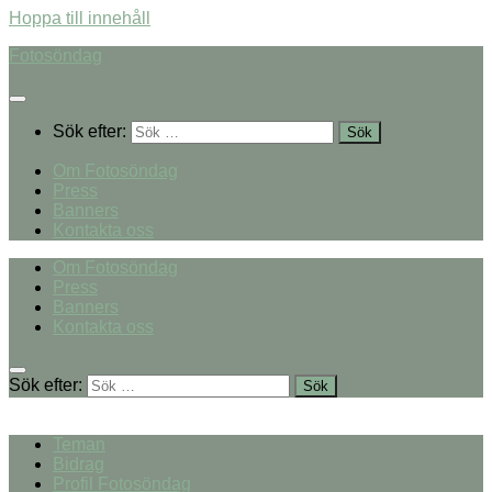
Hoppa till innehåll
Fotosöndag
Sök efter:
Om Fotosöndag
Press
Banners
Kontakta oss
Om Fotosöndag
Press
Banners
Kontakta oss
Sök efter:
Teman
Bidrag
Profil Fotosöndag