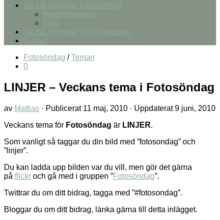
Så här fungerar Fotosöndag
Integritetspolicy
FAQ
Så här fungerar Flickr-gruppen
Guider
Fotosöndag
/
Teman
0
LINJER – Veckans tema i Fotosöndag
av
Mattias
· Publicerat
11 maj, 2010
· Uppdaterat
9 juni, 2010
Veckans tema för
Fotosöndag
är
LINJER
.
Som vanligt så taggar du din bild med ”fotosondag” och
”linjer”.
Du kan ladda upp bilden var du vill, men gör det gärna
på
flickr
och gå med i gruppen ”
Fotosöndag
”.
Twittrar du om ditt bidrag, tagga med ”#fotosondag”.
Bloggar du om ditt bidrag, länka gärna till detta inlägget.