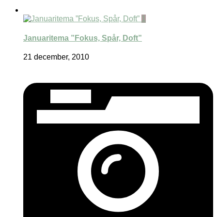
1
Januaritema ”Fokus, Spår, Doft”
21 december, 2010