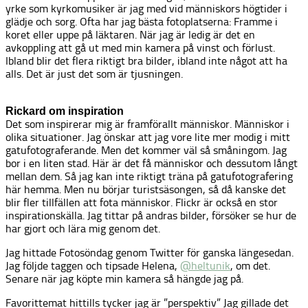
yrke som kyrkomusiker är jag med vid människors högtider i
glädje och sorg. Ofta har jag bästa fotoplatserna: Framme i
koret eller uppe på läktaren. När jag är ledig är det en
avkoppling att gå ut med min kamera på vinst och förlust.
Ibland blir det flera riktigt bra bilder, ibland inte något att ha
alls. Det är just det som är tjusningen.
Rickard om inspiration
Det som inspirerar mig är framförallt människor. Människor i
olika situationer. Jag önskar att jag vore lite mer modig i mitt
gatufotograferande. Men det kommer väl så småningom. Jag
bor i en liten stad. Här är det få människor och dessutom långt
mellan dem. Så jag kan inte riktigt träna på gatufotografering
här hemma. Men nu börjar turistsäsongen, så då kanske det
blir fler tillfällen att fota människor. Flickr är också en stor
inspirationskälla. Jag tittar på andras bilder, försöker se hur de
har gjort och lära mig genom det.
Jag hittade Fotosöndag genom Twitter för ganska längesedan.
Jag följde taggen och tipsade Helena,
@heltunik
, om det.
Senare när jag köpte min kamera så hängde jag på.
Favorittemat hittills tycker jag är ”perspektiv” Jag gillade det