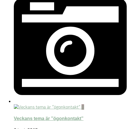
0
Veckans tema är ”ögonkontakt”