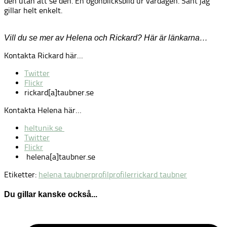
den utan att se den. En ögonblicksbild ur vardagen. Sånt jag
gillar helt enkelt.
Vill du se mer av Helena och Rickard? Här är länkarna…
Kontakta Rickard här…
Twitter
Flickr
rickard[a]taubner.se
Kontakta Helena här…
heltunik.se
Twitter
Flickr
helena[a]taubner.se
Etiketter:
helena taubner
profil
profiler
rickard taubner
Du gillar kanske också...