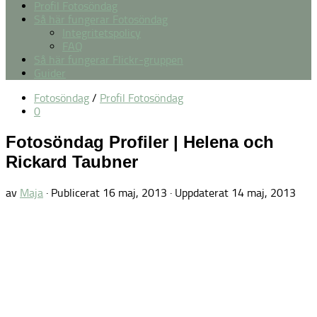
Profil Fotosöndag
Så här fungerar Fotosöndag
Integritetspolicy
FAQ
Så här fungerar Flickr-gruppen
Guider
Fotosöndag
/
Profil Fotosöndag
0
Fotosöndag Profiler | Helena och
Rickard Taubner
av
Maja
· Publicerat
16 maj, 2013
· Uppdaterat
14 maj, 2013