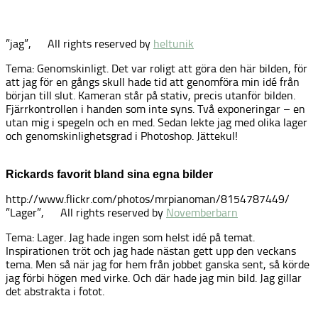
”jag”,
All rights reserved by
heltunik
Tema: Genomskinligt. Det var roligt att göra den här bilden, för
att jag för en gångs skull hade tid att genomföra min idé från
början till slut. Kameran står på stativ, precis utanför bilden.
Fjärrkontrollen i handen som inte syns. Två exponeringar – en
utan mig i spegeln och en med. Sedan lekte jag med olika lager
och genomskinlighetsgrad i Photoshop. Jättekul!
Rickards favorit bland sina egna bilder
http://www.flickr.com/photos/mrpianoman/8154787449/
”Lager”,
All rights reserved by
Novemberbarn
Tema: Lager. Jag hade ingen som helst idé på temat.
Inspirationen tröt och jag hade nästan gett upp den veckans
tema. Men så när jag for hem från jobbet ganska sent, så körde
jag förbi högen med virke. Och där hade jag min bild. Jag gillar
det abstrakta i fotot.