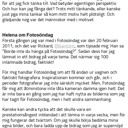
för att jag fick tänka till. Vad betyder egentligen perspektiv.
Och hur kan jag fånga det? Trots mitt tänkande, eller kanske
just pga mina tankar så kom mitt motiv helt plötsligt. Och
glädjande nog var det människor med i motivet.
Helena om Fotosöndag
Första gången jag var med i Fotosöndag var den 20 februari
2011, och det var Rickard,
@kantorn
, som tipsade mig. Han sa
”Borde inte du hänga på Fotosöndag?”. Sedan dess har jag
lämnat in ett bidrag på varje tema. Det närmar sig 100
inlämnade bidrag, faktiskt!
För mig handlar Fotosöndag om att få ändan ur vagnen och
faktiskt fotografera. Inspirationen kommer och går, och i
perioder fotograferar jag inte särskilt mycket. Men, Fotosöndag
får mig att åtminstone inte låta kameran damma igen helt. Det
är inte bara en gång som jag har haft nytta av bilderna som jag
har tagit för Fotosöndag, men i helt andra sammanhang.
Kanske kan andra tycka att det skulle vara en
prestationsångest inblandad i att lämna in varje vecka, men för
mig fungerar det tvärtom. Om jag skulle börja bedöma mina
egna bilder, och bara ladda upp de bidrag som jag är supernöjd