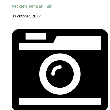
Veckans tema är ”hår”
31 oktober, 2017