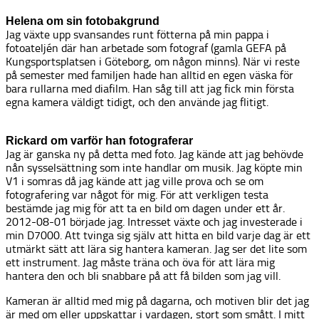
Helena om sin fotobakgrund
Jag växte upp svansandes runt fötterna på min pappa i
fotoateljén där han arbetade som fotograf (gamla GEFA på
Kungsportsplatsen i Göteborg, om någon minns). När vi reste
på semester med familjen hade han alltid en egen väska för
bara rullarna med diafilm. Han såg till att jag fick min första
egna kamera väldigt tidigt, och den använde jag flitigt.
Rickard om varför han fotograferar
Jag är ganska ny på detta med foto. Jag kände att jag behövde
nån sysselsättning som inte handlar om musik. Jag köpte min
V1 i somras då jag kände att jag ville prova och se om
fotografering var något för mig. För att verkligen testa
bestämde jag mig för att ta en bild om dagen under ett år.
2012-08-01 började jag. Intresset växte och jag investerade i
min D7000. Att tvinga sig själv att hitta en bild varje dag är ett
utmärkt sätt att lära sig hantera kameran. Jag ser det lite som
ett instrument. Jag måste träna och öva för att lära mig
hantera den och bli snabbare på att få bilden som jag vill.
Kameran är alltid med mig på dagarna, och motiven blir det jag
är med om eller uppskattar i vardagen, stort som smått. I mitt