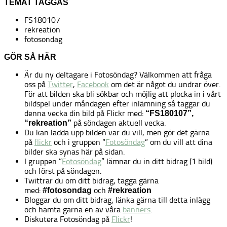
TEMAT TAGGAS
FS180107
rekreation
fotosondag
GÖR SÅ HÄR
Är du ny deltagare i Fotosöndag? Välkommen att fråga
oss på
Twitter
,
Facebook
om det är något du undrar över.
För att bilden ska bli sökbar och möjlig att plocka in i vårt
bildspel under måndagen efter inlämning så taggar du
denna vecka din bild på Flickr med:
“FS180107”,
på söndagen aktuell vecka.
“rekreation”
Du kan ladda upp bilden var du vill, men gör det gärna
på
flickr
och i gruppen “
Fotosöndag
” om du vill att dina
bilder ska synas här på sidan.
I gruppen “
Fotosöndag
” lämnar du in ditt bidrag (1 bild)
och först på söndagen.
Twittrar du om ditt bidrag, tagga gärna
med:
och
#fotosondag
#rekreation
Bloggar du om ditt bidrag, länka gärna till detta inlägg
och hämta gärna en av våra
banners
.
Diskutera Fotosöndag på
Flickr
!