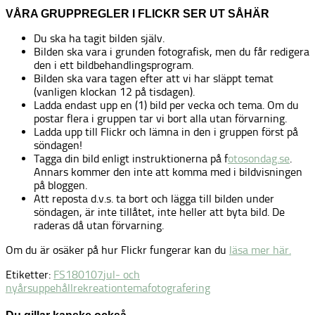
VÅRA GRUPPREGLER I FLICKR SER UT SÅHÄR
Du ska ha tagit bilden själv.
Bilden ska vara i grunden fotografisk, men du får redigera
den i ett bildbehandlingsprogram.
Bilden ska vara tagen efter att vi har släppt temat
(vanligen klockan 12 på tisdagen).
Ladda endast upp en (1) bild per vecka och tema. Om du
postar flera i gruppen tar vi bort alla utan förvarning.
Ladda upp till Flickr och lämna in den i gruppen först på
söndagen!
Tagga din bild enligt instruktionerna på f
otosondag.se
.
Annars kommer den inte att komma med i bildvisningen
på bloggen.
Att reposta d.v.s. ta bort och lägga till bilden under
söndagen, är inte tillåtet, inte heller att byta bild. De
raderas då utan förvarning.
Om du är osäker på hur Flickr fungerar kan du
läsa mer här.
Etiketter:
FS180107
jul- och
nyårsuppehåll
rekreation
temafotografering