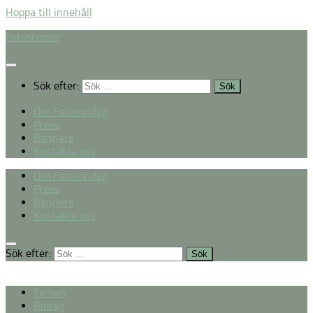
Hoppa till innehåll
Fotosöndag
Sök efter:
Om Fotosöndag
Press
Banners
Kontakta oss
Om Fotosöndag
Press
Banners
Kontakta oss
Sök efter:
Teman
Bidrag