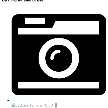
Du gillar kanske också...
0