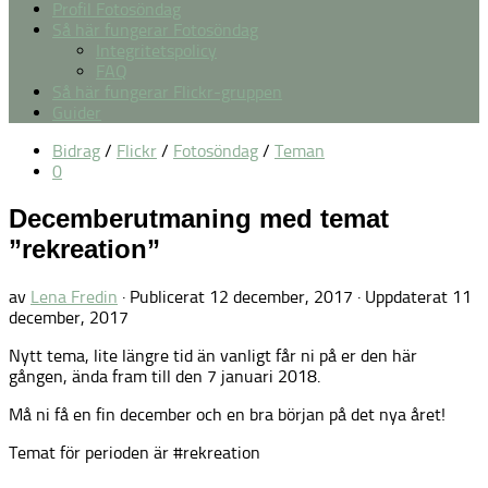
Profil Fotosöndag
Så här fungerar Fotosöndag
Integritetspolicy
FAQ
Så här fungerar Flickr-gruppen
Guider
Bidrag
/
Flickr
/
Fotosöndag
/
Teman
0
Decemberutmaning med temat
”rekreation”
av
Lena Fredin
· Publicerat
12 december, 2017
· Uppdaterat
11
december, 2017
Nytt tema, lite längre tid än vanligt får ni på er den här
gången, ända fram till den 7 januari 2018.
Må ni få en fin december och en bra början på det nya året!
Temat för perioden är #rekreation