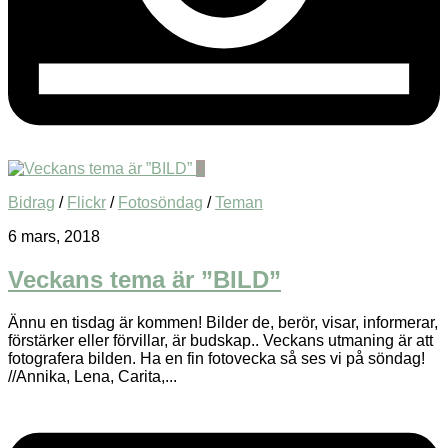
0
Bidrag
/
Flickr
/
Fotosöndag
/
Teman
6 mars, 2018
Veckans tema är ”BILD”
Ännu en tisdag är kommen! Bilder de, berör, visar, informerar,
förstärker eller förvillar, är budskap.. Veckans utmaning är att
fotografera bilden. Ha en fin fotovecka så ses vi på söndag!
//Annika, Lena, Carita,...