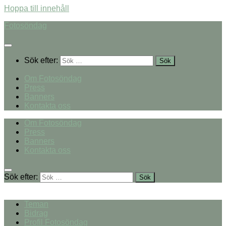
Hoppa till innehåll
Fotosöndag
Sök efter:
Om Fotosöndag
Press
Banners
Kontakta oss
Om Fotosöndag
Press
Banners
Kontakta oss
Sök efter:
Teman
Bidrag
Profil Fotosöndag