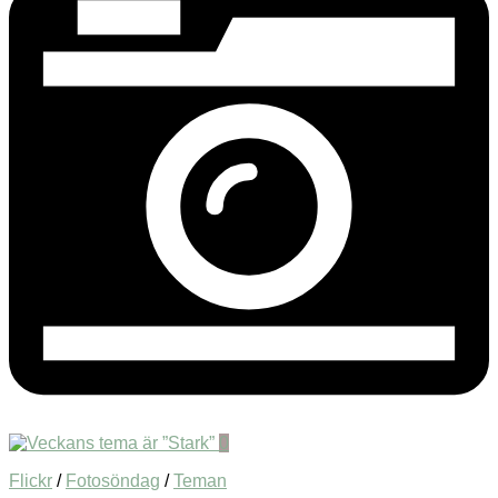
0
Flickr
/
Fotosöndag
/
Teman