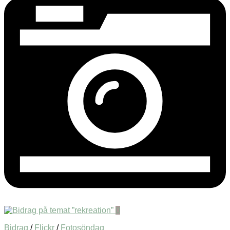
0
Bidrag
/
Flickr
/
Fotosöndag