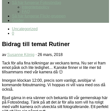
Så här fungerar Fotosöndag
Integritetspolicy
FAQ
Så här fungerar Flickr-gruppen
Guider
Uncategorized
0
Bidrag till temat Rutiner
av
Susanne König
·
26 mars, 2018
Tack för alla fina tolkningar av veckans tema. Nu ser vi fram
emot påsk och lite ledighet… Kanske finner vi lite mer tid
tillsammans med vår kamera då 🙂
Imorgon klockan 12:00, precis som vanligt, avslöjar vi
kommande fotoutmaning. Vi hoppas ni vill vara med oss då
också.
Bjud gärna in era vänner och bekanta till vår gemenskap här
på Fotosöndag. Tänk på att det är för alla som vill ha roligt
med valfri kamera och utveckla sitt fotograferande. Ett perfekt