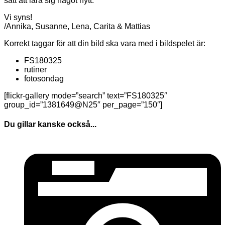
sätt att lära sig något nytt.
Vi syns!
/Annika, Susanne, Lena, Carita & Mattias
Korrekt taggar för att din bild ska vara med i bildspelet är:
FS180325
rutiner
fotosondag
[flickr-gallery mode=”search” text=”FS180325″
group_id=”1381649@N25″ per_page=”150″]
Du gillar kanske också...