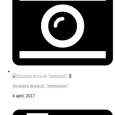
0
Veckans tema är ”motsatser”
4 april, 2017