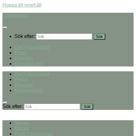
Hoppa till innehåll
Fotosöndag
Sök efter:
Om Fotosöndag
Press
Banners
Kontakta oss
Om Fotosöndag
Press
Banners
Kontakta oss
Sök efter:
Teman
Bidrag
Profil Fotosöndag