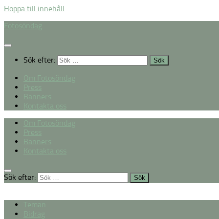
Hoppa till innehåll
Fotosöndag
Sök efter:
Om Fotosöndag
Press
Banners
Kontakta oss
Om Fotosöndag
Press
Banners
Kontakta oss
Sök efter:
Teman
Bidrag