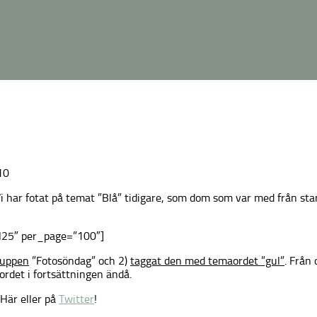
10
Vi har fotat på temat ”Blå” tidigare, som dom som var med från st
N25″ per_page=”100″]
gruppen
”Fotosöndag” och 2)
taggat den med temaordet ”gul”
. Från
ordet i fortsättningen ändå.
Här eller på
Twitter
!