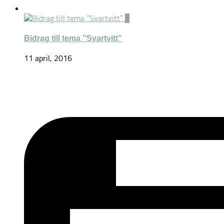
0
Bidrag till tema ”Svartvitt”
11 april, 2016