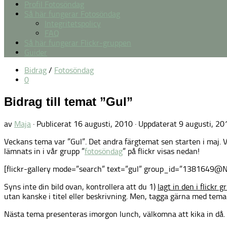
Profil Fotosöndag
Så här fungerar Fotosöndag
Integritetspolicy
FAQ
Så här fungerar Flickr-gruppen
Guider
Bidrag
/
Fotosöndag
0
Bidrag till temat ”Gul”
av
Maja
· Publicerat
16 augusti, 2010
· Uppdaterat
9 augusti, 20
Veckans tema var ”Gul”. Det andra färgtemat sen starten i maj. 
lämnats in i vår grupp ”
fotosöndag
” på flickr visas nedan!
[flickr-gallery mode=”search” text=”gul” group_id=”1381649@
Syns inte din bild ovan, kontrollera att du 1)
lagt in den i flickr 
utan kanske i titel eller beskrivning. Men, tagga gärna med tema
Nästa tema presenteras imorgon lunch, välkomna att kika in då. 