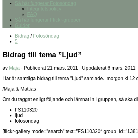
Så här fungerar Fotosöndag
Integritetspolicy
FAQ
Så här fungerar Flickr-gruppen
Guider
Bidrag
/
Fotosöndag
5
Bidrag till tema ”Ljud”
av
Maja
· Publicerat
21 mars, 2011
· Uppdaterat
6 mars, 2011
Här är samtliga bidrag till tema ”Ljud” samlade. Imorgon kl 12 
/Maja & Mattias
Om du taggat enligt följande och lämnat in i gruppen, så ska di
FS110320
ljud
fotosondag
[flickr-gallery mode=”search” text=”FS110320″ group_id=”1