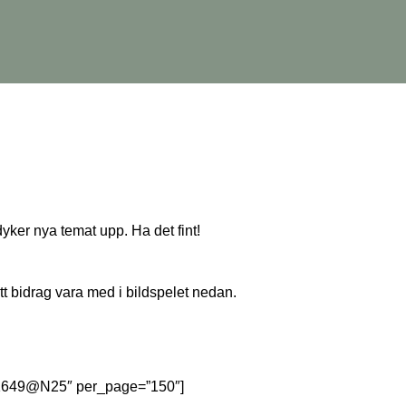
dyker nya temat upp. Ha det fint!
tt bidrag vara med i bildspelet nedan.
381649@N25″ per_page=”150″]