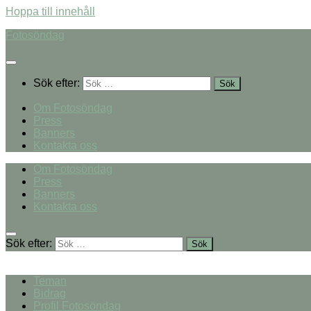
Hoppa till innehåll
Fotosöndag
Sök efter:
Om Fotosöndag
Press
Banners
Kontakta oss
Om Fotosöndag
Press
Banners
Kontakta oss
Sök efter:
Teman
Bidrag
Profil Fotosöndag