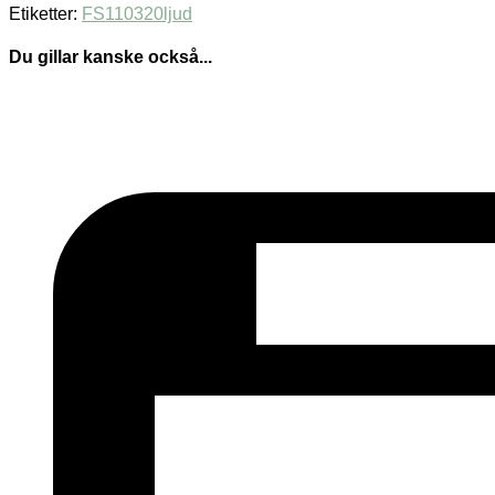
Etiketter:
FS110320
ljud
Du gillar kanske också...