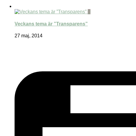
0
Veckans tema är ”Transparens”
27 maj, 2014