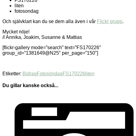
FS170226
liten
fotosondag
Och självklart kan du se dem alla även i vår
Flickr grupp
.
Mycket nöje!
// Annika, Joakim, Susanne & Mattias
[flickr-gallery mode=”search” text=”FS170226″
group_id=”1381649@N25″ per_page=”150″]
Etiketter:
Bidrag
Fotosöndag
FS170226
liten
Du gillar kanske också...