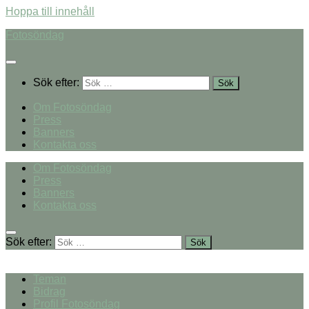
Hoppa till innehåll
Fotosöndag
Sök efter:
Om Fotosöndag
Press
Banners
Kontakta oss
Om Fotosöndag
Press
Banners
Kontakta oss
Sök efter:
Teman
Bidrag
Profil Fotosöndag