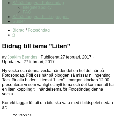
Så här fungerar Fotosöndag
Integritetspolicy
FAQ
Så här fungerar Flickr-gruppen
Guider
Bidrag
/
Fotosöndag
0
Bidrag till tema ”Liten”
av
Joakim Berndes
· Publicerat
27 februari, 2017
·
Uppdaterat
27 februari, 2017
Ny vecka och denna vecka händer det en hel del här på
Fotosöndag. Följ oss här på bloggen så missar ni ingenting.
Tack för alla bilder till temat ”Liten”. I morgon klockan 12:00
presenterar vi som vanligt ett nytt tema och det kommer att ha
en liten koppling till händelserna för Fotosöndag denna
vecka.
Korrekt taggar för att din bild ska vara med i bildspelet nedan
är: