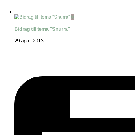
0
Bidrag till tema ”Snurra”
29 april, 2013