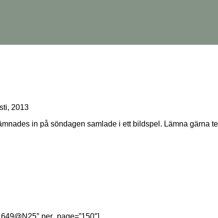
ti, 2013
ämnades in på söndagen samlade i ett bildspel. Lämna gärna te
381649@N25″ per_page=”150″]