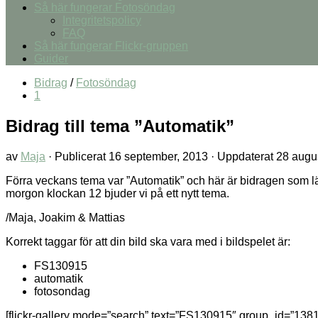
Så här fungerar Fotosöndag
Integritetspolicy
FAQ
Så här fungerar Flickr-gruppen
Guider
Bidrag
/
Fotosöndag
1
Bidrag till tema ”Automatik”
av
Maja
· Publicerat
16 september, 2013
· Uppdaterat
28 augus
Förra veckans tema var ”Automatik” och här är bidragen som l
morgon klockan 12 bjuder vi på ett nytt tema.
/Maja, Joakim & Mattias
Korrekt taggar för att din bild ska vara med i bildspelet är:
FS130915
automatik
fotosondag
[flickr-gallery mode=”search” text=”FS130915″ group_id=”1