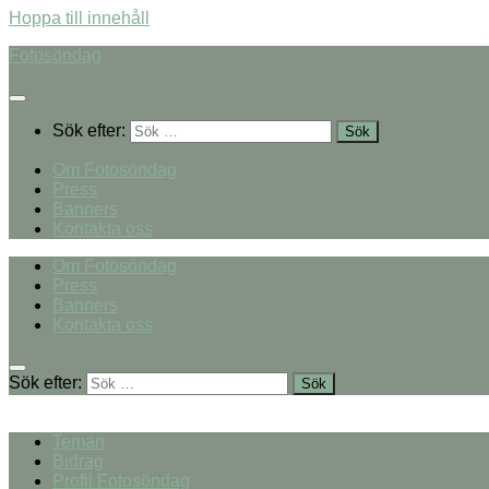
Hoppa till innehåll
Fotosöndag
Sök efter:
Om Fotosöndag
Press
Banners
Kontakta oss
Om Fotosöndag
Press
Banners
Kontakta oss
Sök efter:
Teman
Bidrag
Profil Fotosöndag