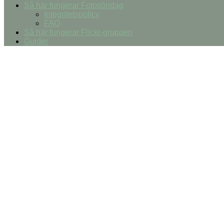
Så här fungerar Fotosöndag
Integritetspolicy
FAQ
Så här fungerar Flickr-gruppen
Guider