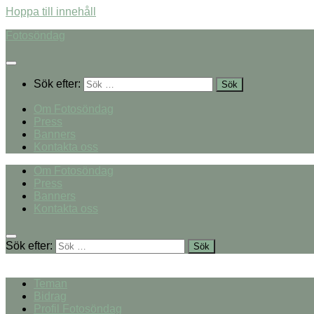
Hoppa till innehåll
Fotosöndag
Sök efter:
Om Fotosöndag
Press
Banners
Kontakta oss
Om Fotosöndag
Press
Banners
Kontakta oss
Sök efter:
Teman
Bidrag
Profil Fotosöndag