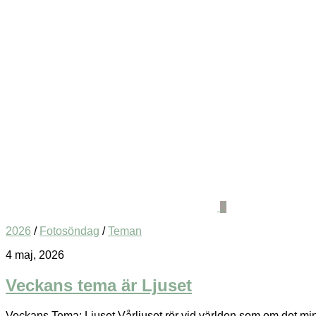
2
2026
/
Fotosöndag
/
Teman
4 maj, 2026
Veckans tema är Ljuset
Veckans Tema: Ljuset Vårljuset rör vid världen som om det minns