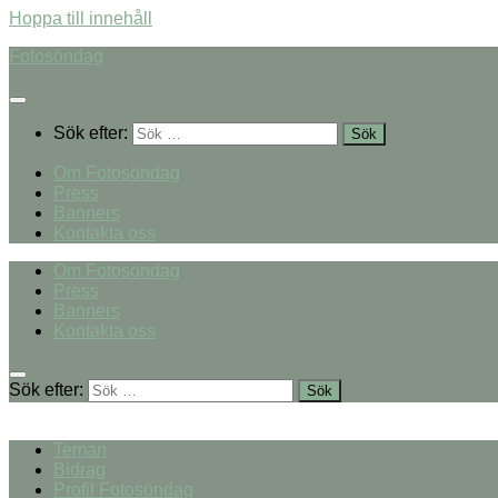
Hoppa till innehåll
Fotosöndag
Sök efter:
Om Fotosöndag
Press
Banners
Kontakta oss
Om Fotosöndag
Press
Banners
Kontakta oss
Sök efter:
Teman
Bidrag
Profil Fotosöndag