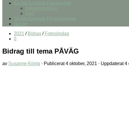
Så här fungerar Fotosöndag
Integritetspolicy
FAQ
Så här fungerar Flickr-gruppen
Guider
2021
/
Bidrag
/
Fotosöndag
0
Bidrag till tema PÅVÄG
av
Susanne König
· Publicerat
4 oktober, 2021
· Uppdaterat
4 