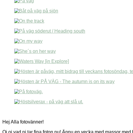
Hej Alla fotovänner!
Oj oj vad ni tar fina foton nu! Ännu en vecka med massor med h