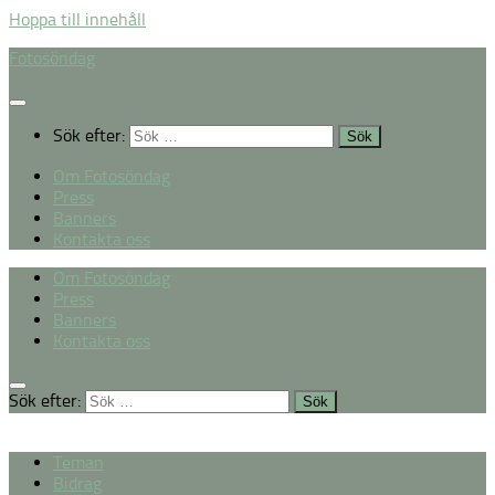
Hoppa till innehåll
Fotosöndag
Sök efter:
Om Fotosöndag
Press
Banners
Kontakta oss
Om Fotosöndag
Press
Banners
Kontakta oss
Sök efter:
Teman
Bidrag