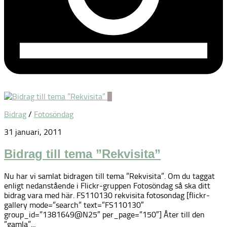
1
Bidrag
/
Fotosöndag
31 januari, 2011
Bidrag till tema ”Rekvisita”
Nu har vi samlat bidragen till tema ”Rekvisita”. Om du taggat
enligt nedanstående i Flickr-gruppen Fotosöndag så ska ditt
bidrag vara med här. FS110130 rekvisita fotosondag [flickr-
gallery mode=”search” text=”FS110130″
group_id=”1381649@N25″ per_page=”150″] Åter till den
”gamla”...