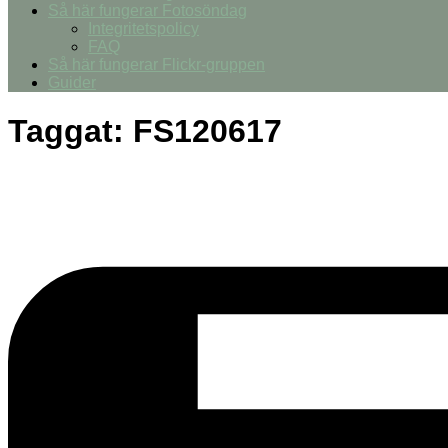
Så här fungerar Fotosöndag
Integritetspolicy
FAQ
Så här fungerar Flickr-gruppen
Guider
Taggat:
FS120617