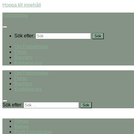
Hoppa till innehåll
Fotosöndag
Sök efter:
Om Fotosöndag
Press
Banners
Kontakta oss
Om Fotosöndag
Press
Banners
Kontakta oss
Sök efter:
Teman
Bidrag
Profil Fotosöndag