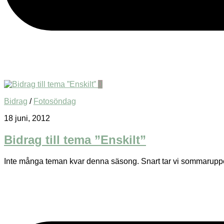
0
Bidrag
/
Fotosöndag
18 juni, 2012
Bidrag till tema ”Enskilt”
Inte många teman kvar denna säsong. Snart tar vi sommaruppehåll