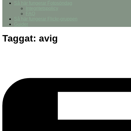
Så här fungerar Fotosöndag
Integritetspolicy
FAQ
Så här fungerar Flickr-gruppen
Guider
Taggat:
avig