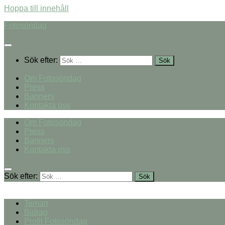
Hoppa till innehåll
Fotosöndag
Sök efter:
Om Fotosöndag
Press
Banners
Kontakta oss
Om Fotosöndag
Press
Banners
Kontakta oss
Sök efter:
Teman
Bidrag
Profil Fotosöndag