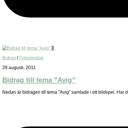
0
Bidrag
/
Fotosöndag
29 augusti, 2011
Bidrag till tema ”Avig”
Nedan är bidragen till tema ”Avig” samlade i ett bildspel. Har du