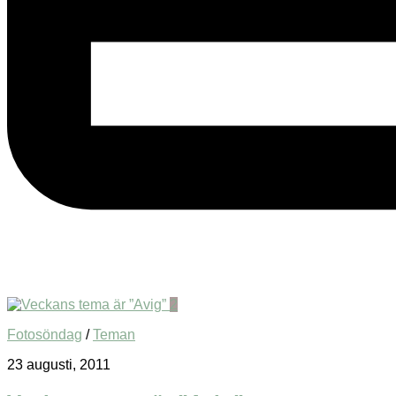
2
Fotosöndag
/
Teman
23 augusti, 2011