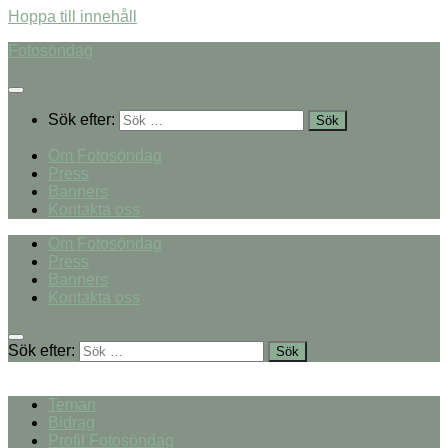
Hoppa till innehåll
Fotosöndag
Sök efter:
Om Fotosöndag
Press
Banners
Kontakta oss
Om Fotosöndag
Press
Banners
Kontakta oss
Sök efter:
Teman
Bidrag
Profil Fotosöndag