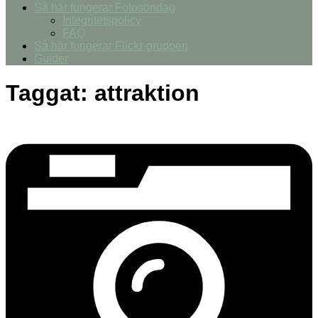
Så här fungerar Fotosöndag
Integritetspolicy
FAQ
Så här fungerar Flickr-gruppen
Guider
Taggat:
attraktion