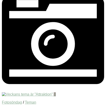
0
Fotosöndag
/
Teman