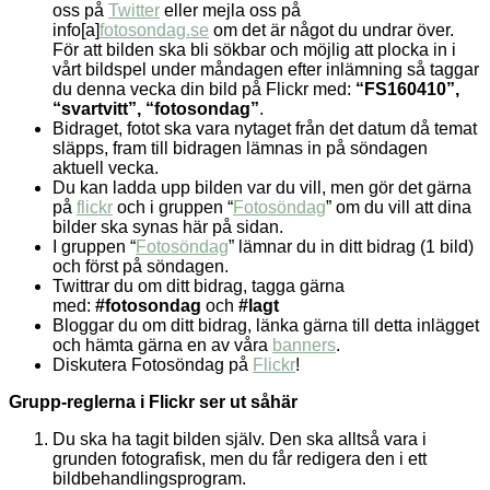
oss på
Twitter
eller mejla oss på
info[a]
fotosondag.se
om det är något du undrar över.
För att bilden ska bli sökbar och möjlig att plocka in i
vårt bildspel under måndagen efter inlämning så taggar
du denna vecka din bild på Flickr med:
“FS160410”,
“svartvitt”, “fotosondag”
.
Bidraget, fotot ska vara nytaget från det datum då temat
släpps, fram till bidragen lämnas in på söndagen
aktuell vecka.
Du kan ladda upp bilden var du vill, men gör det gärna
på
flickr
och i gruppen “
Fotosöndag
” om du vill att dina
bilder ska synas här på sidan.
I gruppen “
Fotosöndag
” lämnar du in ditt bidrag (1 bild)
och först på söndagen.
Twittrar du om ditt bidrag, tagga gärna
med:
#fotosondag
och
#lagt
Bloggar du om ditt bidrag, länka gärna till detta inlägget
och hämta gärna en av våra
banners
.
Diskutera Fotosöndag på
Flickr
!
Grupp-reglerna i Flickr ser ut såhär
Du ska ha tagit bilden själv. Den ska alltså vara i
grunden fotografisk, men du får redigera den i ett
bildbehandlingsprogram.