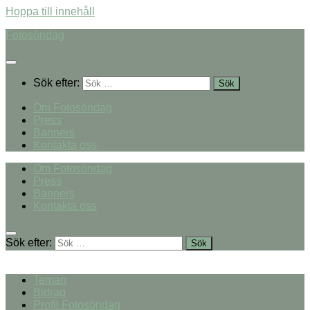
Hoppa till innehåll
Fotosöndag
Sök efter:
Om Fotosöndag
Press
Banners
Kontakta oss
Om Fotosöndag
Press
Banners
Kontakta oss
Sök efter:
Teman
Bidrag
Profil Fotosöndag