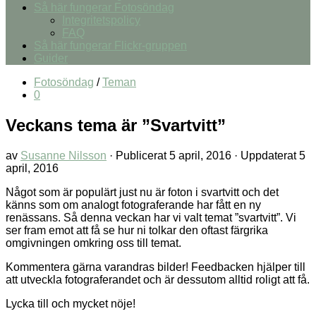
Så här fungerar Fotosöndag
Integritetspolicy
FAQ
Så här fungerar Flickr-gruppen
Guider
Fotosöndag
/
Teman
0
Veckans tema är ”Svartvitt”
av
Susanne Nilsson
· Publicerat
5 april, 2016
· Uppdaterat
5
april, 2016
Något som är populärt just nu är foton i svartvitt och det
känns som om analogt fotograferande har fått en ny
renässans. Så denna veckan har vi valt temat ”svartvitt”. Vi
ser fram emot att få se hur ni tolkar den oftast färgrika
omgivningen omkring oss till temat.
Kommentera gärna varandras bilder! Feedbacken hjälper till
att utveckla fotograferandet och är dessutom alltid roligt att få.
Lycka till och mycket nöje!