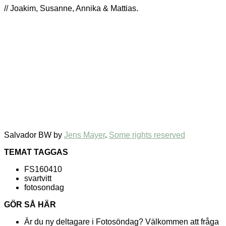
// Joakim, Susanne, Annika & Mattias.
Salvador BW by
Jens Mayer
.
Some rights reserved
TEMAT TAGGAS
FS160410
svartvitt
fotosondag
GÖR SÅ HÄR
Är du ny deltagare i Fotosöndag? Välkommen att fråga