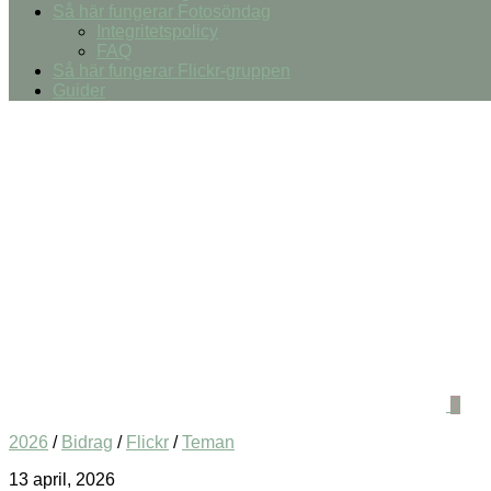
Så här fungerar Fotosöndag
Integritetspolicy
FAQ
Så här fungerar Flickr-gruppen
Guider
0
2026
/
Bidrag
/
Flickr
/
Teman
13 april, 2026