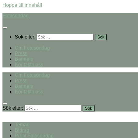
Hoppa till innehåll
Fotosöndag
Sök efter:
Om Fotosöndag
Press
Banners
Kontakta oss
Om Fotosöndag
Press
Banners
Kontakta oss
Sök efter:
Teman
Bidrag
Profil Fotosöndag