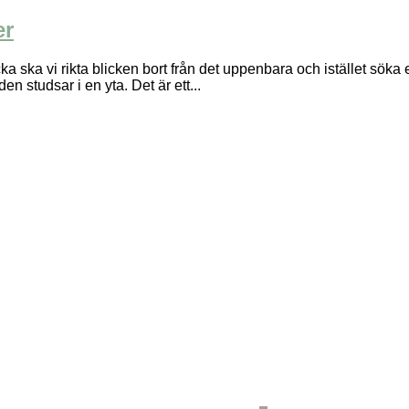
er
i rikta blicken bort från det uppenbara och istället söka e
n studsar i en yta. Det är ett...